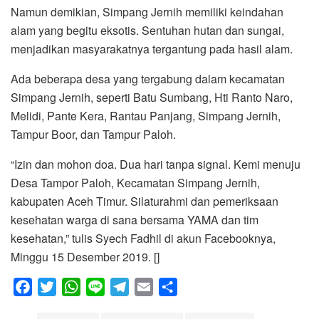
Namun demikian, Simpang Jernih memiliki keindahan
alam yang begitu eksotis. Sentuhan hutan dan sungai,
menjadikan masyarakatnya tergantung pada hasil alam.
Ada beberapa desa yang tergabung dalam kecamatan
Simpang Jernih, seperti Batu Sumbang, Hti Ranto Naro,
Melidi, Pante Kera, Rantau Panjang, Simpang Jernih,
Tampur Boor, dan Tampur Paloh.
“Izin dan mohon doa. Dua hari tanpa signal. Kemi menuju
Desa Tampor Paloh, Kecamatan Simpang Jernih,
kabupaten Aceh Timur. Silaturahmi dan pemeriksaan
kesehatan warga di sana bersama YAMA dan tim
kesehatan,” tulis Syech Fadhil di akun Facebooknya,
Minggu 15 Desember 2019. []
F
T
W
L
T
E
S
a
w
h
i
e
m
h