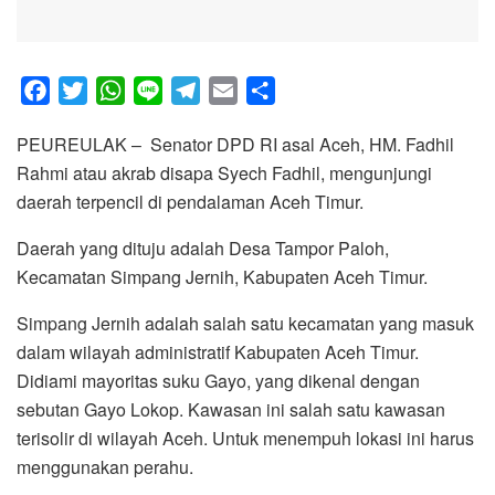
F
T
W
L
T
E
S
a
w
h
i
e
m
h
PEUREULAK – Senator DPD RI asal Aceh, HM. Fadhil
c
i
a
n
l
a
a
Rahmi atau akrab disapa Syech Fadhil, mengunjungi
e
t
t
e
e
i
r
daerah terpencil di pendalaman Aceh Timur.
b
t
s
g
l
e
o
e
A
r
Daerah yang dituju adalah Desa Tampor Paloh,
o
r
p
a
Kecamatan Simpang Jernih, Kabupaten Aceh Timur.
k
p
m
Simpang Jernih adalah salah satu kecamatan yang masuk
dalam wilayah administratif Kabupaten Aceh Timur.
Didiami mayoritas suku Gayo, yang dikenal dengan
sebutan Gayo Lokop. Kawasan ini salah satu kawasan
terisolir di wilayah Aceh. Untuk menempuh lokasi ini harus
menggunakan perahu.