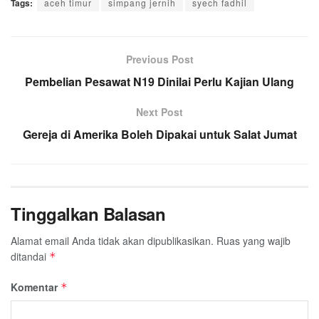
Tags:
c
aceh timur
i
a
n
simpang jernih
l
a
a
syech fadhil
e
t
t
e
e
i
r
b
t
s
g
l
e
o
e
A
Previous Post
r
o
r
p
a
Pembelian Pesawat N19 Dinilai Perlu Kajian Ulang
k
p
m
Next Post
Gereja di Amerika Boleh Dipakai untuk Salat Jumat
Tinggalkan Balasan
Alamat email Anda tidak akan dipublikasikan.
Ruas yang wajib
ditandai
*
Komentar
*