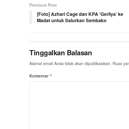
Previous Post
o
e
A
r
o
r
p
a
[Foto] Azhari Cage dan KPA ‘Gerilya’ ke
Madat untuk Salurkan Sembako
k
p
m
Tinggalkan Balasan
Alamat email Anda tidak akan dipublikasikan.
Ruas yan
Komentar
*