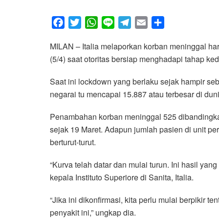
F
T
W
L
T
E
S
a
w
h
i
e
m
h
MILAN – Italia melaporkan korban meninggal ha
c
i
a
n
l
a
a
(5/4) saat otoritas bersiap menghadapi tahap k
e
t
t
e
e
i
r
b
t
s
g
l
e
Saat ini lockdown yang berlaku sejak hampir seb
o
e
A
r
negarai tu mencapai 15.887 atau terbesar di duni
o
r
p
a
k
p
m
Penambahan korban meninggal 525 dibandingkan
sejak 19 Maret. Adapun jumlah pasien di unit pe
berturut-turut.
“Kurva telah datar dan mulai turun. Ini hasil yang 
kepala Instituto Superiore di Sanita, Italia.
“Jika ini dikonfirmasi, kita perlu mulai berpiki
penyakit ini,” ungkap dia.