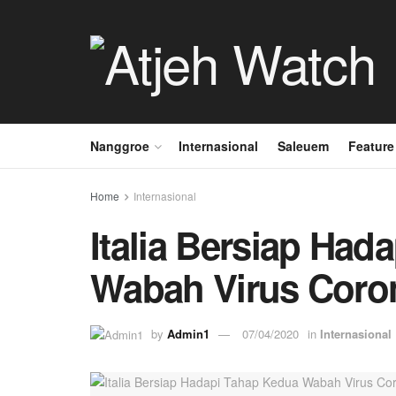
Nanggroe
Internasional
Saleuem
Feature
Home
Internasional
Italia Bersiap Had
Wabah Virus Coro
by
Admin1
07/04/2020
in
Internasional