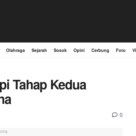
Olahraga
Sejarah
Sosok
Opini
Cerbung
Foto
V
api Tahap Kedua
na
0