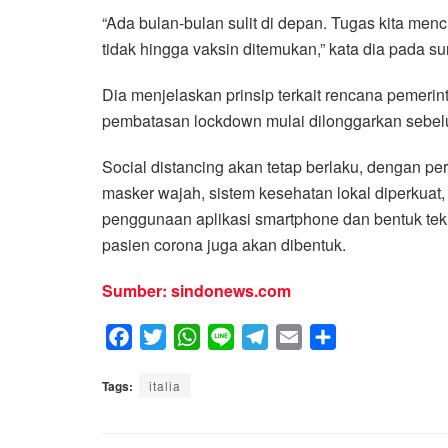
“Ada bulan-bulan sulit di depan. Tugas kita menc
tidak hingga vaksin ditemukan,” kata dia pada su
Dia menjelaskan prinsip terkait rencana pemer
pembatasan lockdown mulai dilonggarkan sebelu
Social distancing akan tetap berlaku, dengan pe
masker wajah, sistem kesehatan lokal diperkuat,
penggunaan aplikasi smartphone dan bentuk tekno
pasien corona juga akan dibentuk.
Sumber: sindonews.com
F
T
W
L
T
E
S
a
w
h
i
e
m
h
Tags:
c
italia
i
a
n
l
a
a
e
t
t
e
e
i
r
b
t
s
g
l
e