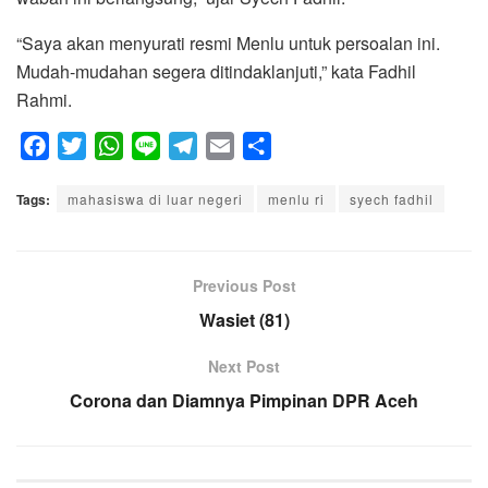
“Saya akan menyurati resmi Menlu untuk persoalan ini.
Mudah-mudahan segera ditindaklanjuti,” kata Fadhil
Rahmi.
F
T
W
L
T
E
S
a
w
h
i
e
m
h
Tags:
c
mahasiswa di luar negeri
i
a
n
l
a
menlu ri
a
syech fadhil
e
t
t
e
e
i
r
b
t
s
g
l
e
o
e
A
Previous Post
r
o
r
p
a
Wasiet (81)
k
p
m
Next Post
Corona dan Diamnya Pimpinan DPR Aceh