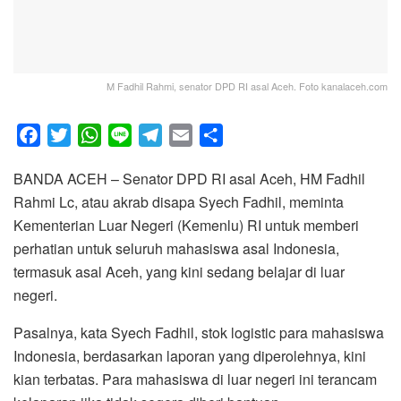
M Fadhil Rahmi, senator DPD RI asal Aceh. Foto kanalaceh.com
F
T
W
L
T
E
S
a
w
h
i
e
m
h
BANDA ACEH – Senator DPD RI asal Aceh, HM Fadhil
c
i
a
n
l
a
a
Rahmi Lc, atau akrab disapa Syech Fadhil, meminta
e
t
t
e
e
i
r
Kementerian Luar Negeri (Kemenlu) RI untuk memberi
b
t
s
g
l
e
perhatian untuk seluruh mahasiswa asal Indonesia,
o
e
A
r
termasuk asal Aceh, yang kini sedang belajar di luar
o
r
p
a
negeri.
k
p
m
Pasalnya, kata Syech Fadhil, stok logistic para mahasiswa
Indonesia, berdasarkan laporan yang diperolehnya, kini
kian terbatas. Para mahasiswa di luar negeri ini terancam