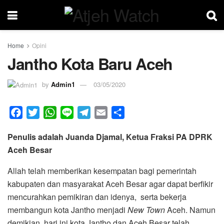
Home
Opini
Jantho Kota Baru Aceh
by
Admin1
03/05/2020
F
T
W
L
T
E
S
a
w
h
i
e
m
h
Penulis adalah Juanda Djamal, Ketua Fraksi PA DPRK
c
i
a
n
l
a
a
Aceh Besar
e
t
t
e
e
i
r
b
t
s
g
l
e
Allah telah memberikan kesempatan bagi pemerintah
o
e
A
r
kabupaten dan masyarakat Aceh Besar agar dapat berfikir
o
r
p
a
mencurahkan pemikiran dan idenya, serta bekerja
k
p
m
membangun kota Jantho menjadi
New Town
Aceh. Namun
demikian, hari ini kota Jantho dan Aceh Besar telah