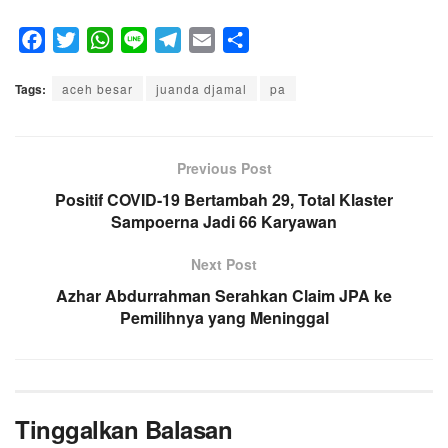
F
T
W
L
T
E
S
a
w
h
i
e
m
h
Tags:
c
aceh besar
i
a
n
juanda djamal
l
a
a
pa
e
t
t
e
e
i
r
b
t
s
g
l
e
o
e
A
Previous Post
r
o
r
p
a
Positif COVID-19 Bertambah 29, Total Klaster
k
Sampoerna Jadi 66 Karyawan
p
m
Next Post
Azhar Abdurrahman Serahkan Claim JPA ke
Pemilihnya yang Meninggal
Tinggalkan Balasan