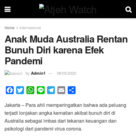
Home
Internasional
Anak Muda Australia Rentan
Bunuh Diri karena Efek
Pandemi
by
Admin1
08/05/2020
F
T
W
L
T
E
S
a
w
h
i
e
m
h
Jakarta – Para ahli memperingatkan bahwa ada peluang
c
i
a
n
l
a
a
terjadi lonjakan angka kematian akibat bunuh diri di
e
t
t
e
e
i
r
Australia sebagai imbas dari tekanan keuangan dan
b
t
s
g
l
e
psikologi dari pandemi virus corona.
o
e
A
r