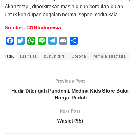
Akan tetapi, diperkirakan masih butuh berbulan-bulan
untuk kehidupan berjalan normal seperti sedia kala.
Sumber: CNNIndonesia
F
T
W
L
T
E
S
a
w
h
i
e
m
h
Tags:
c
australia
i
a
bunuh diri
n
l
a
Corona
a
remaja australia
e
t
t
e
e
i
r
b
t
s
g
l
e
o
e
A
Previous Post
r
o
r
p
a
Hadir Ditengah Pandemi, Medina Kids Store Buka
k
p
‘Harga’ Peduli
m
Next Post
Wasiet (95)