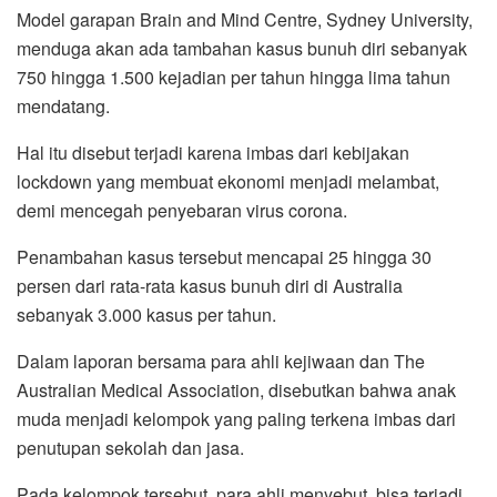
o
r
p
a
Model garapan Brain and Mind Centre, Sydney University,
k
p
m
menduga akan ada tambahan kasus bunuh diri sebanyak
750 hingga 1.500 kejadian per tahun hingga lima tahun
mendatang.
Hal itu disebut terjadi karena imbas dari kebijakan
lockdown yang membuat ekonomi menjadi melambat,
demi mencegah penyebaran virus corona.
Penambahan kasus tersebut mencapai 25 hingga 30
persen dari rata-rata kasus bunuh diri di Australia
sebanyak 3.000 kasus per tahun.
Dalam laporan bersama para ahli kejiwaan dan The
Australian Medical Association, disebutkan bahwa anak
muda menjadi kelompok yang paling terkena imbas dari
penutupan sekolah dan jasa.
Pada kelompok tersebut, para ahli menyebut, bisa terjadi