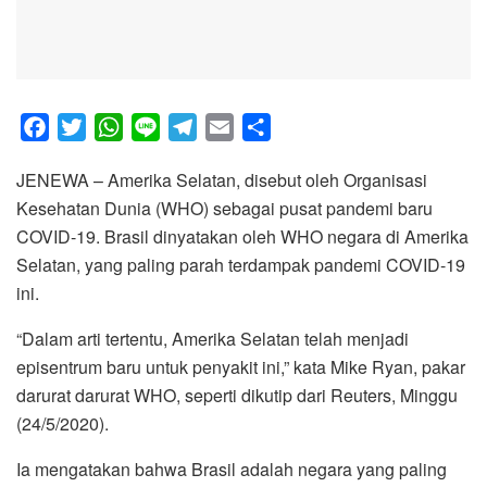
F
T
W
L
T
E
S
a
w
h
i
e
m
h
JENEWA – Amerika Selatan, disebut oleh Organisasi
c
i
a
n
l
a
a
Kesehatan Dunia (WHO) sebagai pusat pandemi baru
e
t
t
e
e
i
r
COVID-19. Brasil dinyatakan oleh WHO negara di Amerika
b
t
s
g
l
e
Selatan, yang paling parah terdampak pandemi COVID-19
o
e
A
r
ini.
o
r
p
a
k
p
m
“Dalam arti tertentu, Amerika Selatan telah menjadi
episentrum baru untuk penyakit ini,” kata Mike Ryan, pakar
darurat darurat WHO, seperti dikutip dari Reuters, Minggu
(24/5/2020).
Ia mengatakan bahwa Brasil adalah negara yang paling