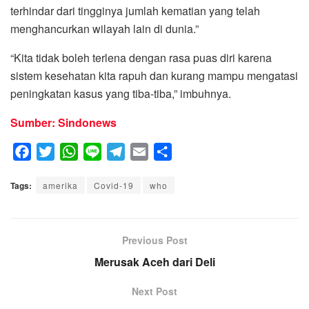
terhindar dari tingginya jumlah kematian yang telah
menghancurkan wilayah lain di dunia.”
“Kita tidak boleh terlena dengan rasa puas diri karena
sistem kesehatan kita rapuh dan kurang mampu mengatasi
peningkatan kasus yang tiba-tiba,” imbuhnya.
Sumber: Sindonews
F
T
W
L
T
E
S
a
w
h
i
e
m
h
Tags:
c
amerika
i
a
Covid-19
n
l
a
who
a
e
t
t
e
e
i
r
b
t
s
g
l
e
o
e
A
Previous Post
r
o
r
p
a
Merusak Aceh dari Deli
k
p
m
Next Post