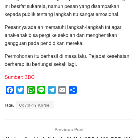
ini besifat sukarela, namun pesan yang disampaikan
kepada publik tentang langkah itu sangat emosional.
Pesannya adalah mematuhi langkah-langkah ini agar
anak-anak bisa pergi ke sekolah dan menghentikan
gangguan pada pendidikan mereka.
Permohonan itu berhasil di masa lalu. Pejabat kesehatan
berharap itu berfungsi sekali lagi.
Sumber: BBC
F
T
W
L
T
E
S
a
w
h
i
e
m
h
Tags:
c
Covid-19 Korsel
i
a
n
l
a
a
e
t
t
e
e
i
r
b
t
s
g
l
e
o
e
A
Previous Post
r
o
r
p
a