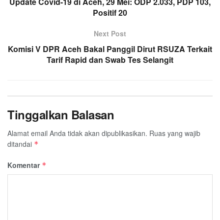
Update Covid-19 di Aceh, 29 Mei: ODP 2.033, PDP 103,
k
p
m
Positif 20
Next Post
Komisi V DPR Aceh Bakal Panggil Dirut RSUZA Terkait
Tarif Rapid dan Swab Tes Selangit
Tinggalkan Balasan
Alamat email Anda tidak akan dipublikasikan.
Ruas yang wajib
ditandai
*
Komentar
*