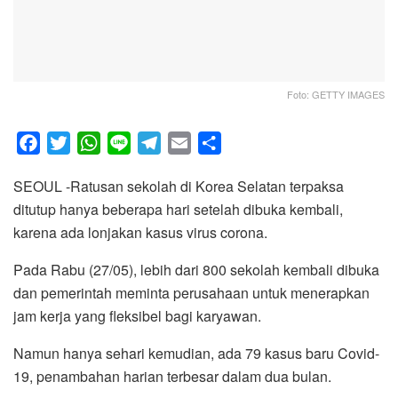
Foto: GETTY IMAGES
F
T
W
L
T
E
S
a
w
h
i
e
m
h
SEOUL -Ratusan sekolah di Korea Selatan terpaksa
c
i
a
n
l
a
a
ditutup hanya beberapa hari setelah dibuka kembali,
e
t
t
e
e
i
r
karena ada lonjakan kasus virus corona.
b
t
s
g
l
e
o
e
A
r
Pada Rabu (27/05), lebih dari 800 sekolah kembali dibuka
o
r
p
a
dan pemerintah meminta perusahaan untuk menerapkan
k
p
m
jam kerja yang fleksibel bagi karyawan.
Namun hanya sehari kemudian, ada 79 kasus baru Covid-
19, penambahan harian terbesar dalam dua bulan.