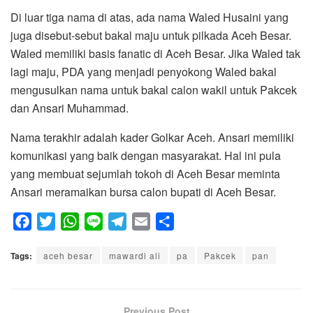
Di luar tiga nama di atas, ada nama Waled Husaini yang
juga disebut-sebut bakal maju untuk pilkada Aceh Besar.
Waled memiliki basis fanatic di Aceh Besar. Jika Waled tak
lagi maju, PDA yang menjadi penyokong Waled bakal
mengusulkan nama untuk bakal calon wakil untuk Pakcek
dan Ansari Muhammad.
Nama terakhir adalah kader Golkar Aceh. Ansari memiliki
komunikasi yang baik dengan masyarakat. Hal ini pula
yang membuat sejumlah tokoh di Aceh Besar meminta
Ansari meramaikan bursa calon bupati di Aceh Besar.
F
T
W
L
T
E
S
a
w
h
i
e
m
h
Tags:
c
aceh besar
i
a
n
mawardi ali
l
a
a
pa
Pakcek
pan
e
t
t
e
e
i
r
b
t
s
g
l
e
o
e
A
Previous Post
r