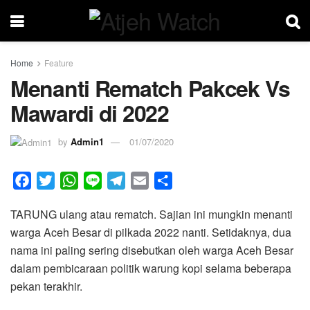
Home
Feature
Menanti Rematch Pakcek Vs
Mawardi di 2022
by
Admin1
01/07/2020
F
T
W
L
T
E
S
a
w
h
i
e
m
h
TARUNG ulang atau rematch. Sajian ini mungkin menanti
c
i
a
n
l
a
a
warga Aceh Besar di pilkada 2022 nanti. Setidaknya, dua
e
t
t
e
e
i
r
nama ini paling sering disebutkan oleh warga Aceh Besar
b
t
s
g
l
e
dalam pembicaraan politik warung kopi selama beberapa
o
e
A
r
pekan terakhir.
o
r
p
a
k
p
m