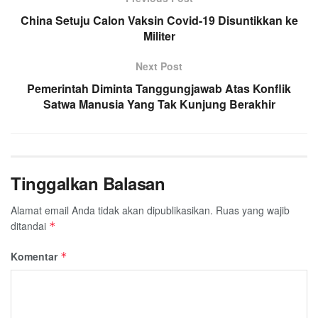
o
r
p
a
China Setuju Calon Vaksin Covid-19 Disuntikkan ke
k
p
m
Militer
Next Post
Pemerintah Diminta Tanggungjawab Atas Konflik
Satwa Manusia Yang Tak Kunjung Berakhir
Tinggalkan Balasan
Alamat email Anda tidak akan dipublikasikan.
Ruas yang wajib
ditandai
*
Komentar
*