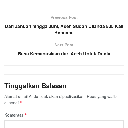
e
t
t
e
e
i
r
b
t
s
g
l
e
o
e
A
Previous Post
r
o
r
p
a
Dari Januari hingga Juni, Aceh Sudah Dilanda 505 Kali
k
p
m
Bencana
Next Post
Rasa Kemanusiaan dari Aceh Untuk Dunia
Tinggalkan Balasan
Alamat email Anda tidak akan dipublikasikan.
Ruas yang wajib
ditandai
*
Komentar
*