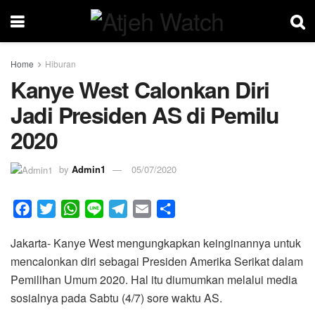
Home
Hiburan
Kanye West Calonkan Diri
Jadi Presiden AS di Pemilu
2020
by
Admin1
05/07/2020
F
T
W
L
T
E
S
a
w
h
i
e
m
h
Jakarta- Kanye West mengungkapkan keinginannya untuk
c
i
a
n
l
a
a
mencalonkan diri sebagai Presiden Amerika Serikat dalam
e
t
t
e
e
i
r
Pemilihan Umum 2020. Hal itu diumumkan melalui media
b
t
s
g
l
e
sosialnya pada Sabtu (4/7) sore waktu AS.
o
e
A
r