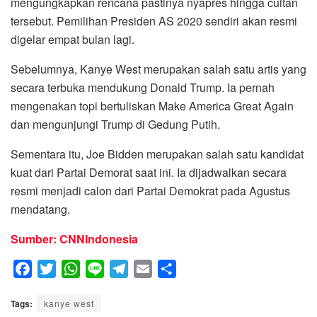
mengungkapkan rencana pastinya nyapres hingga cuitan
tersebut. Pemilihan Presiden AS 2020 sendiri akan resmi
digelar empat bulan lagi.
Sebelumnya, Kanye West merupakan salah satu artis yang
secara terbuka mendukung Donald Trump. Ia pernah
mengenakan topi bertuliskan Make America Great Again
dan mengunjungi Trump di Gedung Putih.
Sementara itu, Joe Bidden merupakan salah satu kandidat
kuat dari Partai Demorat saat ini. Ia dijadwalkan secara
resmi menjadi calon dari Partai Demokrat pada Agustus
mendatang.
Sumber: CNNIndonesia
F
T
W
L
T
E
S
a
w
h
i
e
m
h
Tags:
c
kanye west
i
a
n
l
a
a