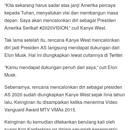
o
r
p
a
“Kita sekarang harus sadar atas janji Amerika percaya
k
p
m
kepada Tuhan, menyatukan visi dan membangun masa
depan. Saya akan mencalonkan diri sebagai Presiden
Amerika Serikat! #2020VISION,” cuit Kanye West.
Tak lama setelah itu, rencana Kanye West mencalonkan
diri jadi Presiden AS langsung mendapat dukungan dari
Elon Musk. Hal ini diungkapkan lewat cuitannya di Twitter.
“Kamu mendapat dukungan penuh dari saya,” cuit Elon
Musk.
Sebenarnya, rencana mencalonkan diri sebagai presiden
AS 2020 sudah diungkapkan Kanye West sejak lima tahun
lalu. Keinginan itu disampaikan ketika menerima Video
Vanguard Award MTV VMAs 2015.
Keinginan itu kemudian ditekankan berulang kali oleh
suami Kim Kardashian ini dalam sejumlah kesempatan.