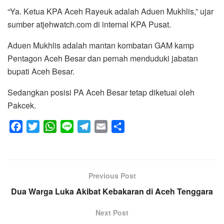
“Ya. Ketua KPA Aceh Rayeuk adalah Aduen Mukhlis,” ujar
sumber atjehwatch.com di internal KPA Pusat.
Aduen Mukhlis adalah mantan kombatan GAM kamp
Pentagon Aceh Besar dan pernah menduduki jabatan
bupati Aceh Besar.
Sedangkan posisi PA Aceh Besar tetap diketuai oleh
Pakcek.
F
T
W
L
T
E
S
a
w
h
i
e
m
h
c
i
a
n
l
a
a
e
t
t
e
e
i
r
Previous Post
b
t
s
g
l
e
Dua Warga Luka Akibat Kebakaran di Aceh Tenggara
o
e
A
r
o
r
p
a
Next Post
k
p
m