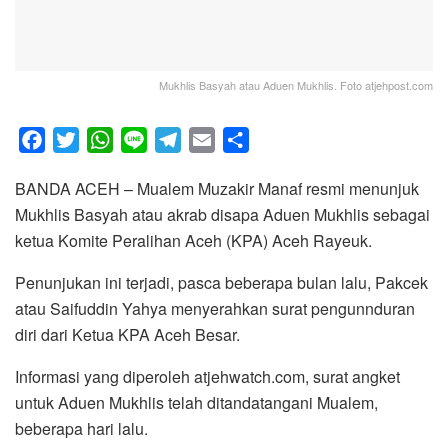
Mukhlis Basyah atau Aduen Mukhlis. Foto atjehpost.com
F
T
W
L
T
E
S
a
w
h
i
e
m
h
BANDA ACEH – Mualem Muzakir Manaf resmi menunjuk
c
i
a
n
l
a
a
Mukhlis Basyah atau akrab disapa Aduen Mukhlis sebagai
e
t
t
e
e
i
r
ketua Komite Peralihan Aceh (KPA) Aceh Rayeuk.
b
t
s
g
l
e
o
e
A
r
Penunjukan ini terjadi, pasca beberapa bulan lalu, Pakcek
o
r
p
a
atau Saifuddin Yahya menyerahkan surat pengunnduran
k
p
m
diri dari Ketua KPA Aceh Besar.
Informasi yang diperoleh atjehwatch.com, surat angket
untuk Aduen Mukhlis telah ditandatangani Mualem,
beberapa hari lalu.