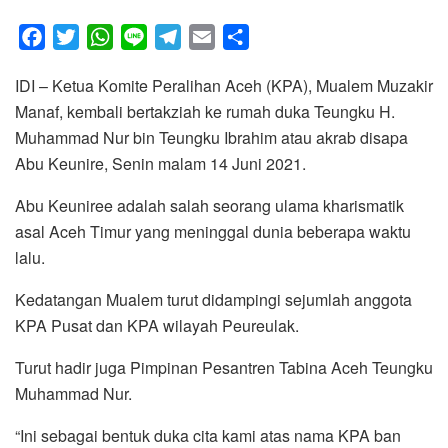
F
T
W
L
T
E
S
a
w
h
i
e
m
h
IDI – Ketua Komite Peralihan Aceh (KPA), Mualem Muzakir
c
i
a
n
l
a
a
Manaf, kembali bertakziah ke rumah duka Teungku H.
e
t
t
e
e
i
r
Muhammad Nur bin Teungku Ibrahim atau akrab disapa
b
t
s
g
l
e
Abu Keunire, Senin malam 14 Juni 2021.
o
e
A
r
o
r
p
a
Abu Keuniree adalah salah seorang ulama kharismatik
k
p
m
asal Aceh Timur yang meninggal dunia beberapa waktu
lalu.
Kedatangan Mualem turut didampingi sejumlah anggota
KPA Pusat dan KPA wilayah Peureulak.
Turut hadir juga Pimpinan Pesantren Tabina Aceh Teungku
Muhammad Nur.
“Ini sebagai bentuk duka cita kami atas nama KPA ban