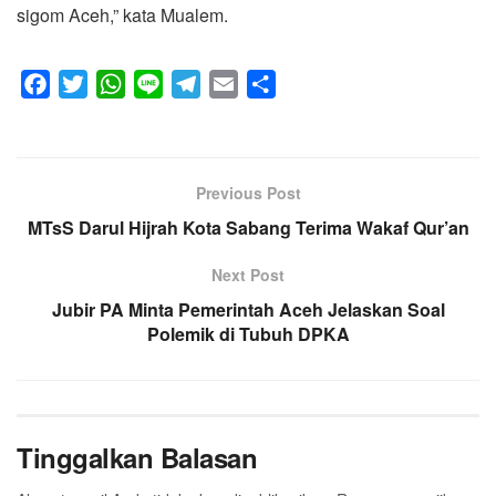
sigom Aceh,” kata Mualem.
F
T
W
L
T
E
S
a
w
h
i
e
m
h
c
i
a
n
l
a
a
e
t
t
e
e
i
r
Previous Post
b
t
s
g
l
e
MTsS Darul Hijrah Kota Sabang Terima Wakaf Qur’an
o
e
A
r
o
r
p
a
Next Post
k
p
m
Jubir PA Minta Pemerintah Aceh Jelaskan Soal
Polemik di Tubuh DPKA
Tinggalkan Balasan