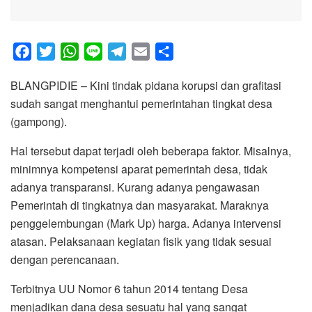
F
T
W
L
T
E
S
a
w
h
i
e
m
h
BLANGPIDIE – Kini tindak pidana korupsi dan grafitasi
c
i
a
n
l
a
a
sudah sangat menghantui pemerintahan tingkat desa
e
t
t
e
e
i
r
(gampong).
b
t
s
g
l
e
o
e
A
r
Hal tersebut dapat terjadi oleh beberapa faktor. Misalnya,
o
r
p
a
minimnya kompetensi aparat pemerintah desa, tidak
k
p
m
adanya transparansi. Kurang adanya pengawasan
Pemerintah di tingkatnya dan masyarakat. Maraknya
penggelembungan (Mark Up) harga. Adanya intervensi
atasan. Pelaksanaan kegiatan fisik yang tidak sesuai
dengan perencanaan.
Terbitnya UU Nomor 6 tahun 2014 tentang Desa
menjadikan dana desa sesuatu hal yang sangat