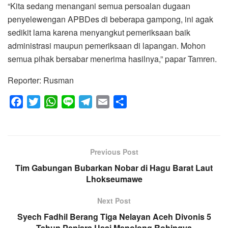
“Kita sedang menangani semua persoalan dugaan
penyelewengan APBDes di beberapa gampong, ini agak
sedikit lama karena menyangkut pemeriksaan baik
administrasi maupun pemeriksaan di lapangan. Mohon
semua pihak bersabar menerima hasilnya,” papar Tamren.
Reporter: Rusman
F
T
W
L
T
E
S
a
w
h
i
e
m
h
c
i
a
n
l
a
a
e
t
t
e
e
i
r
Previous Post
b
t
s
g
l
e
Tim Gabungan Bubarkan Nobar di Hagu Barat Laut
o
e
A
r
Lhokseumawe
o
r
p
a
k
p
m
Next Post
Syech Fadhil Berang Tiga Nelayan Aceh Divonis 5
Tahun Penjara Usai Menolong Rohingya