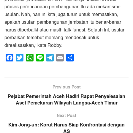
proses perencanaan pembangunan itu ada mekanisme
usulan. Nah, hari ini kita juga turun untuk memastikan,
apakah usulan pembangunan jembatan itu benar-benar
harus diperbaiki atau masih laik fungsi. Sejauh ini, usulan
perbaikan tersebut memang mendesak untuk
direalisasikan,” kata Robby.
F
T
W
L
T
E
S
a
w
h
i
e
m
h
c
i
a
n
l
a
a
e
t
t
e
e
i
r
Previous Post
b
t
s
g
l
e
Pejabat Pemerintah Aceh Hadiri Rapat Penyelesaian
o
e
A
r
Aset Pemekaran Wilayah Langsa-Aceh Timur
o
r
p
a
k
p
m
Next Post
Kim Jong-un: Korut Harus Siap Konfrontasi dengan
AS