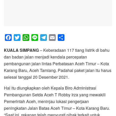
F
T
W
L
T
E
S
a
w
h
i
e
m
h
KUALA SIMPANG
– Keberadaan 117 tiang listrik di bahu
c
i
a
n
l
a
a
dan badan jalan menjadi kendala percepatan
e
t
t
e
e
i
r
pembangunan jalan lintas Perbatasan Aceh Timur – Kota
b
t
s
g
l
e
Karang Baru, Aceh Tamiang. Padahal paket jalan itu harus
o
e
A
r
selesai tanggal 20 Desember 2021.
o
r
p
a
k
p
m
Hal itu diungkapkan oleh Kepala Biro Administrasi
Pembangunan Setda Aceh T Robby Irza yang mewakili
Pemerintah Aceh, meninjau lokasi pengerjaan
peningkatan Jalan Batas Aceh Timur – Kota Karang Baru.
“Saat ini, rekanan telah menyurati pihak terkait untuk