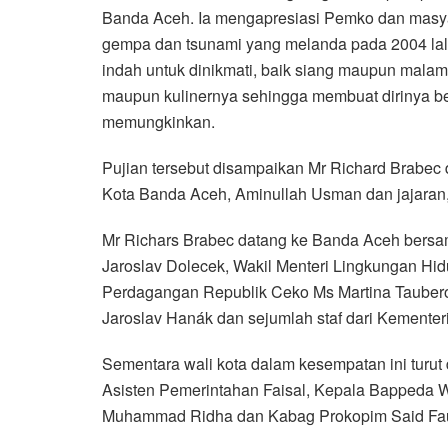
Banda Aceh. Ia mengapresiasi Pemko dan masya
e
t
t
e
e
i
r
gempa dan tsunami yang melanda pada 2004 lalu
b
t
s
g
l
e
indah untuk dinikmati, baik siang maupun malam 
o
e
A
r
maupun kulinernya sehingga membuat dirinya be
o
r
p
a
memungkinkan.
k
p
m
Pujian tersebut disampaikan Mr Richard Brabe
Kota Banda Aceh, Aminullah Usman dan jajaran, 
Mr Richars Brabec datang ke Banda Aceh bersa
Jaroslav Dolecek, Wakil Menteri Lingkungan Hid
Perdagangan Republik Ceko Ms Martina Tauberov
Jaroslav Hanák dan sejumlah staf dari Kemente
Sementara wali kota dalam kesempatan ini turu
Asisten Pemerintahan Faisal, Kepala Bappeda 
Muhammad Ridha dan Kabag Prokopim Said Fa