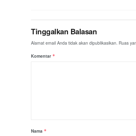
k
p
m
Tinggalkan Balasan
Alamat email Anda tidak akan dipublikasikan.
Ruas yan
Komentar
*
Nama
*