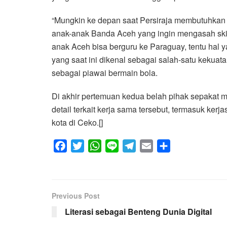
“Mungkin ke depan saat Persiraja membutuhkan 
anak-anak Banda Aceh yang ingin mengasah skill 
anak Aceh bisa berguru ke Paraguay, tentu hal
yang saat ini dikenal sebagai salah-satu kekuat
sebagai piawai bermain bola.
Di akhir pertemuan kedua belah pihak sepakat 
detail terkait kerja sama tersebut, termasuk ker
kota di Ceko.[]
F
T
W
L
T
E
S
a
w
h
i
e
m
h
c
i
a
n
l
a
a
e
t
t
e
e
i
r
Previous Post
b
t
s
g
l
e
Literasi sebagai Benteng Dunia Digital
o
e
A
r
o
r
p
a