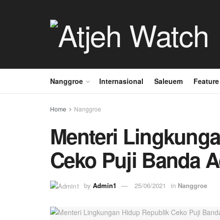
Nanggroe
Internasional
Saleuem
Feature
Home
Nanggroe
Menteri Lingkunga
Ceko Puji Banda 
by
Admin1
25/06/2021
in
Nanggroe