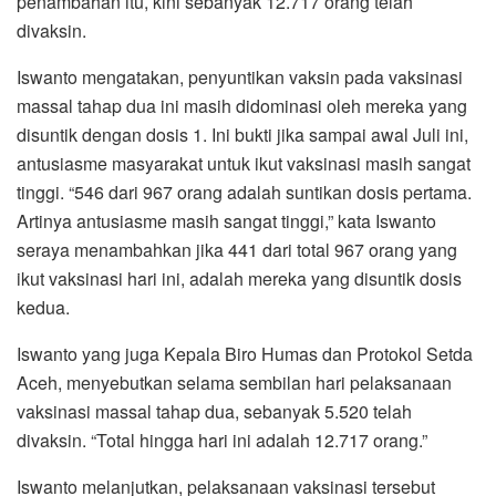
penambahan itu, kini sebanyak 12.717 orang telah
o
r
p
a
divaksin.
k
p
m
Iswanto mengatakan, penyuntikan vaksin pada vaksinasi
massal tahap dua ini masih didominasi oleh mereka yang
disuntik dengan dosis 1. Ini bukti jika sampai awal Juli ini,
antusiasme masyarakat untuk ikut vaksinasi masih sangat
tinggi. “546 dari 967 orang adalah suntikan dosis pertama.
Artinya antusiasme masih sangat tinggi,” kata Iswanto
seraya menambahkan jika 441 dari total 967 orang yang
ikut vaksinasi hari ini, adalah mereka yang disuntik dosis
kedua.
Iswanto yang juga Kepala Biro Humas dan Protokol Setda
Aceh, menyebutkan selama sembilan hari pelaksanaan
vaksinasi massal tahap dua, sebanyak 5.520 telah
divaksin. “Total hingga hari ini adalah 12.717 orang.”
Iswanto melanjutkan, pelaksanaan vaksinasi tersebut