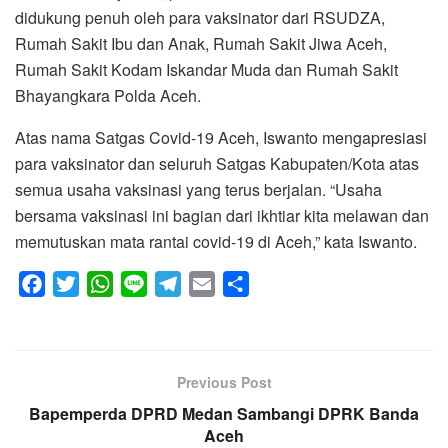
didukung penuh oleh para vaksinator dari RSUDZA,
Rumah Sakit Ibu dan Anak, Rumah Sakit Jiwa Aceh,
Rumah Sakit Kodam Iskandar Muda dan Rumah Sakit
Bhayangkara Polda Aceh.
Atas nama Satgas Covid-19 Aceh, Iswanto mengapresiasi
para vaksinator dan seluruh Satgas Kabupaten/Kota atas
semua usaha vaksinasi yang terus berjalan. “Usaha
bersama vaksinasi ini bagian dari ikhtiar kita melawan dan
memutuskan mata rantai covid-19 di Aceh,” kata Iswanto.
F
T
W
L
T
E
S
a
w
h
i
e
m
h
c
i
a
n
l
a
a
e
t
t
e
e
i
r
Previous Post
b
t
s
g
l
e
Bapemperda DPRD Medan Sambangi DPRK Banda
o
e
A
r
Aceh
o
r
p
a