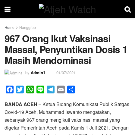
Home
Nanggroe
967 Orang Ikut Vaksinasi
Massal, Penyuntikan Dosis 1
Masih Mendominasi
by
Admin1
01/07/2021
F
T
W
L
T
E
S
a
w
h
i
e
m
h
BANDA ACEH
– Ketua Bidang Komunikasi Publik Satgas
c
i
a
n
l
a
a
Covid-19 Aceh, Muhammad Iswanto mengatakan,
e
t
t
e
e
i
r
sebanyak 967 orang mengikuti vaksinasi massal yang
b
t
s
g
l
e
digelar Pemerintah Aceh pada Kamis 1 Juli 2021. Dengan
o
e
A
r