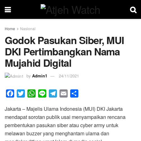
Home
Nasional
Godok Pasukan Siber, MUI
DKI Pertimbangkan Nama
Mujahid Digital
by
Admin1
24/11/2021
F
T
W
L
T
E
S
a
w
h
i
e
m
h
Jakarta – Majelis Ulama Indonesia (MUI) DKI Jakarta
c
i
a
n
l
a
a
mendapat sorotan publik usai menyampaikan rencana
e
t
t
e
e
i
r
pembentukan pasukan siber atau cyber army untuk
b
t
s
g
l
e
melawan buzzer yang menghantam ulama dan
o
e
A
r