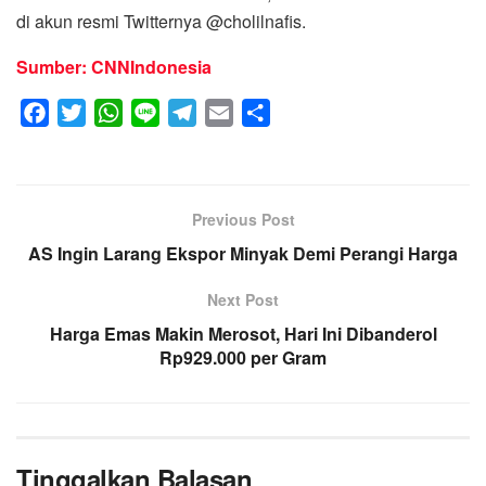
di akun resmi Twitternya @cholilnafis.
Sumber: CNNIndonesia
F
T
W
L
T
E
S
a
w
h
i
e
m
h
c
i
a
n
l
a
a
e
t
t
e
e
i
r
Previous Post
b
t
s
g
l
e
AS Ingin Larang Ekspor Minyak Demi Perangi Harga
o
e
A
r
o
r
p
a
Next Post
k
p
m
Harga Emas Makin Merosot, Hari Ini Dibanderol
Rp929.000 per Gram
Tinggalkan Balasan