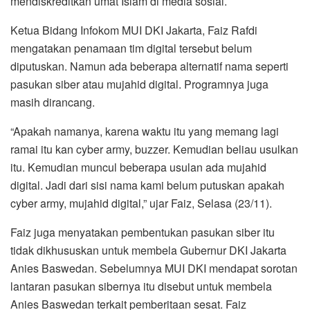
mendiskreditkan umat Islam di media sosial.
o
r
p
a
k
p
m
Ketua Bidang Infokom MUI DKI Jakarta, Faiz Rafdi
mengatakan penamaan tim digital tersebut belum
diputuskan. Namun ada beberapa alternatif nama seperti
pasukan siber atau mujahid digital. Programnya juga
masih dirancang.
“Apakah namanya, karena waktu itu yang memang lagi
ramai itu kan cyber army, buzzer. Kemudian beliau usulkan
itu. Kemudian muncul beberapa usulan ada mujahid
digital. Jadi dari sisi nama kami belum putuskan apakah
cyber army, mujahid digital,” ujar Faiz, Selasa (23/11).
Faiz juga menyatakan pembentukan pasukan siber itu
tidak dikhususkan untuk membela Gubernur DKI Jakarta
Anies Baswedan. Sebelumnya MUI DKI mendapat sorotan
lantaran pasukan sibernya itu disebut untuk membela
Anies Baswedan terkait pemberitaan sesat. Faiz