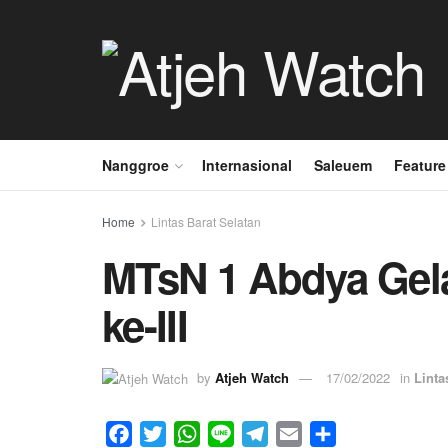
Nanggroe
Internasional
Saleuem
Feature
Home
Lintas Barat Selatan
MTsN 1 Abdya Gela
ke-III
by
Atjeh Watch
17/02/2022
in
Linta
F
T
W
L
T
E
S