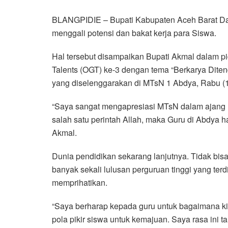
a
w
h
i
e
m
h
c
i
a
n
l
a
a
BLANGPIDIE – Bupati Kabupaten Aceh Barat Day
e
t
t
e
e
i
r
menggali potensi dan bakat kerja para Siswa.
b
t
s
g
l
e
Hal tersebut disampaikan Bupati Akmal dalam 
o
e
A
r
Talents (OGT) ke-3 dengan tema “Berkarya Diten
o
r
p
a
yang diselenggarakan di MTsN 1 Abdya, Rabu (1
k
p
m
“Saya sangat mengapresiasi MTsN dalam ajang m
salah satu perintah Allah, maka Guru di Abdya h
Akmal.
Dunia pendidikan sekarang lanjutnya. Tidak bisa 
banyak sekali lulusan perguruan tinggi yang terd
memprihatikan.
“Saya berharap kepada guru untuk bagaimana kit
pola pikir siswa untuk kemajuan. Saya rasa ini 