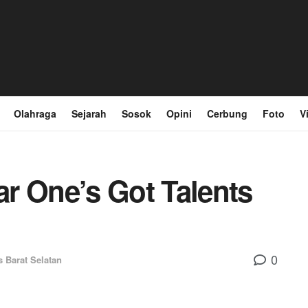
Olahraga
Sejarah
Sosok
Opini
Cerbung
Foto
V
r One’s Got Talents
0
s Barat Selatan