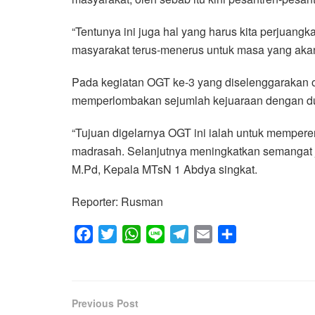
“Tentunya ini juga hal yang harus kita perjuangk
masyarakat terus-menerus untuk masa yang akan
Pada kegiatan OGT ke-3 yang diselenggarakan 
memperlombakan sejumlah kejuaraan dengan dua
“Tujuan digelarnya OGT ini ialah untuk memperera
madrasah. Selanjutnya meningkatkan semangat j
M.Pd, Kepala MTsN 1 Abdya singkat.
Reporter: Rusman
F
T
W
L
T
E
S
a
w
h
i
e
m
h
c
i
a
n
l
a
a
e
t
t
e
e
i
r
Previous Post
b
t
s
g
l
e