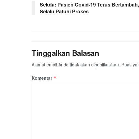
Sekda: Pasien Covid-19 Terus Bertambah,
o
e
A
r
Selalu Patuhi Prokes
o
r
p
a
k
p
m
Tinggalkan Balasan
Alamat email Anda tidak akan dipublikasikan.
Ruas yan
Komentar
*