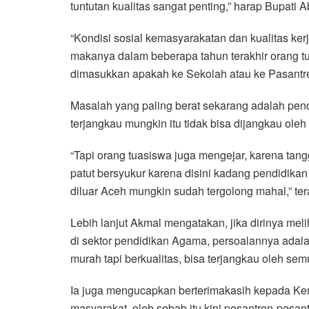
tuntutan kualitas sangat penting,” harap Bupati A
“Kondisi sosial kemasyarakatan dan kualitas ker
makanya dalam beberapa tahun terakhir orang t
dimasukkan apakah ke Sekolah atau ke Pasantre
Masalah yang paling berat sekarang adalah pend
terjangkau mungkin itu tidak bisa dijangkau oleh
“Tapi orang tuasiswa juga mengejar, karena tan
patut bersyukur karena disini kadang pendidikan 
diluar Aceh mungkin sudah tergolong mahal,” te
Lebih lanjut Akmal mengatakan, jika dirinya me
di sektor pendidikan Agama, persoalannya ad
murah tapi berkualitas, bisa terjangkau oleh sem
Ia juga mengucapkan berterimakasih kepada K
masyarakat, oleh sebab itu kini pesantren-pesan