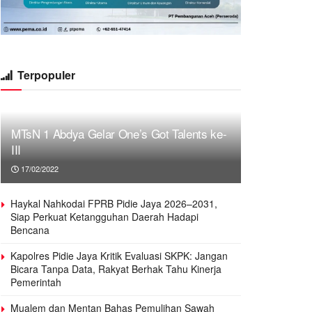
Terpopuler
MTsN 1 Abdya Gelar One’s Got Talents ke-
III
17/02/2022
Haykal Nahkodai FPRB Pidie Jaya 2026–2031,
Siap Perkuat Ketangguhan Daerah Hadapi
Bencana
Kapolres Pidie Jaya Kritik Evaluasi SKPK: Jangan
Bicara Tanpa Data, Rakyat Berhak Tahu Kinerja
Pemerintah
Mualem dan Mentan Bahas Pemulihan Sawah