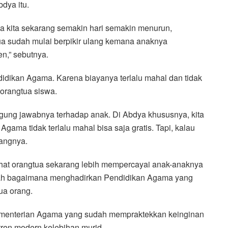
bdya itu.
ja kita sekarang semakin hari semakin menurun,
ua sudah mulai berpikir ulang kemana anaknya
n,” sebutnya.
idikan Agama. Karena biayanya terlalu mahal dan tidak
 orangtua siswa.
ggung jawabnya terhadap anak. Di Abdya khususnya, kita
Agama tidak terlalu mahal bisa saja gratis. Tapi, kalau
rangnya.
lihat orangtua sekarang lebih mempercayai anak-anaknya
alah bagaimana menghadirkan Pendidikan Agama yang
ua orang.
ementerian Agama yang sudah mempraktekkan keinginan
tren modern kelebihan murid.