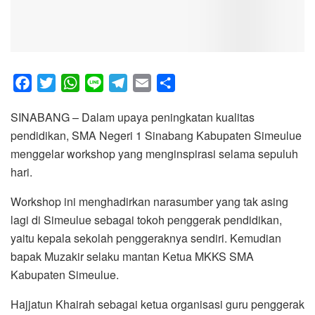
F
T
W
L
T
E
S
a
w
h
i
e
m
h
SINABANG – Dalam upaya peningkatan kualitas
c
i
a
n
l
a
a
pendidikan, SMA Negeri 1 Sinabang Kabupaten Simeulue
e
t
t
e
e
i
r
menggelar workshop yang menginspirasi selama sepuluh
b
t
s
g
l
e
hari.
o
e
A
r
o
r
p
a
Workshop ini menghadirkan narasumber yang tak asing
k
p
m
lagi di Simeulue sebagai tokoh penggerak pendidikan,
yaitu kepala sekolah penggeraknya sendiri. Kemudian
bapak Muzakir selaku mantan Ketua MKKS SMA
Kabupaten Simeulue.
Hajjatun Khairah sebagai ketua organisasi guru penggerak