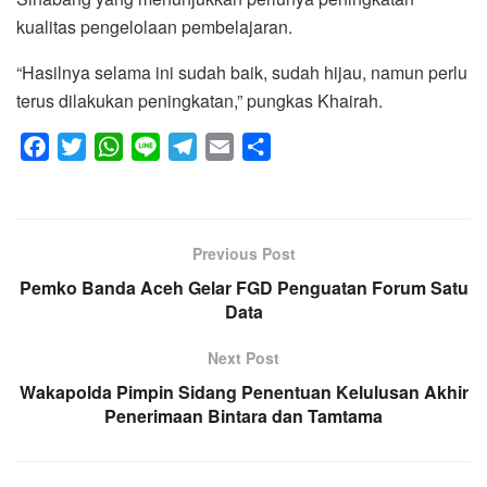
kualitas pengelolaan pembelajaran.
“Hasilnya selama ini sudah baik, sudah hijau, namun perlu
terus dilakukan peningkatan,” pungkas Khairah.
F
T
W
L
T
E
S
a
w
h
i
e
m
h
c
i
a
n
l
a
a
e
t
t
e
e
i
r
Previous Post
b
t
s
g
l
e
Pemko Banda Aceh Gelar FGD Penguatan Forum Satu
o
e
A
r
Data
o
r
p
a
k
p
m
Next Post
Wakapolda Pimpin Sidang Penentuan Kelulusan Akhir
Penerimaan Bintara dan Tamtama