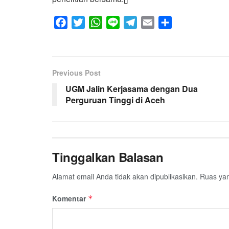
F
T
W
L
T
E
S
a
w
h
i
e
m
h
c
i
a
n
l
a
a
e
t
t
e
e
i
r
Previous Post
b
t
s
g
l
e
UGM Jalin Kerjasama dengan Dua
o
e
A
r
Perguruan Tinggi di Aceh
o
r
p
a
k
p
m
Tinggalkan Balasan
Alamat email Anda tidak akan dipublikasikan.
Ruas yan
Komentar
*