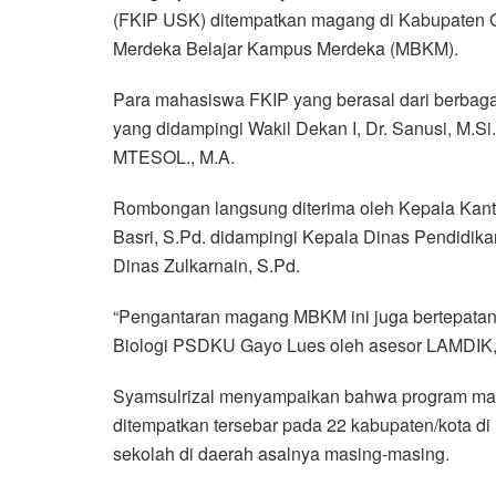
(FKIP USK) ditempatkan magang di Kabupaten G
e
t
t
e
e
i
r
Merdeka Belajar Kampus Merdeka (MBKM).
b
t
s
g
l
e
o
e
A
r
Para mahasiswa FKIP yang berasal dari berbagai
o
r
p
a
yang didampingi Wakil Dekan I, Dr. Sanusi, M.S
k
p
m
MTESOL., M.A.
Rombongan langsung diterima oleh Kepala Kan
Basri, S.Pd. didampingi Kepala Dinas Pendidika
Dinas Zulkarnain, S.Pd.
“Pengantaran magang MBKM ini juga bertepata
Biologi PSDKU Gayo Lues oleh asesor LAMDIK,” 
Syamsulrizal menyampaikan bahwa program maga
ditempatkan tersebar pada 22 kabupaten/kota d
sekolah di daerah asalnya masing-masing.