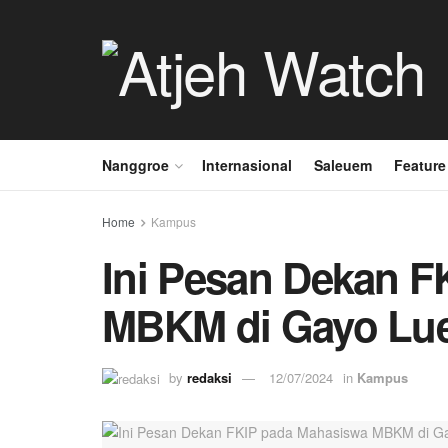
Nanggroe
Internasional
Saleuem
Feature
Home
Kampus
Ini Pesan Dekan 
MBKM di Gayo Lu
by
redaksi
12/07/2024
in
Kampus