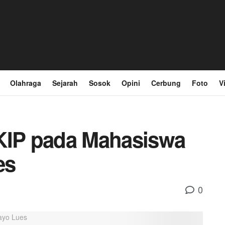
Olahraga
Sejarah
Sosok
Opini
Cerbung
Foto
V
FKIP pada Mahasiswa
es
0