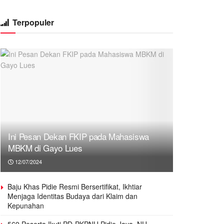
Terpopuler
Ini Pesan Dekan FKIP pada Mahasiswa
MBKM di Gayo Lues
12/07/2024
Baju Khas Pidie Resmi Bersertifikat, Ikhtiar
Menjaga Identitas Budaya dari Klaim dan
Kepunahan
569 Peserta Ikuti PD-PKPNU Pidie Jaya, NU