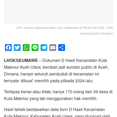
KPU Jakarta ungkap pendaftar calon independen di Pilkada DKI 2024. (CNN
Indonesia/Andry Novelino)
F
T
W
L
T
E
S
a
w
h
i
e
m
h
LHOKSEUMAWE
– Dokumen D Hasil Kecamatan Kuta
c
i
a
n
l
a
a
Makmur Aceh Utara, kembali jadi sorotan public di Aceh.
e
t
t
e
e
i
r
Dimana, hampir seluruh penduduk di kecamatan ini
b
t
s
g
l
e
ternyata ‘dibuat’ memilih pada pilkada 2024 lalu.
o
e
A
r
o
r
p
a
Terlepas benar atau tidak, hanya 170 orang dari 39 desa di
k
p
m
Kuta Makmur yang tak menggunakan hak memilih.
Hasil telisik berdasarkan data form D Hasil Kecamatan
Kuta Makmur, Kabupaten Aceh Utara, yang diupload oleh