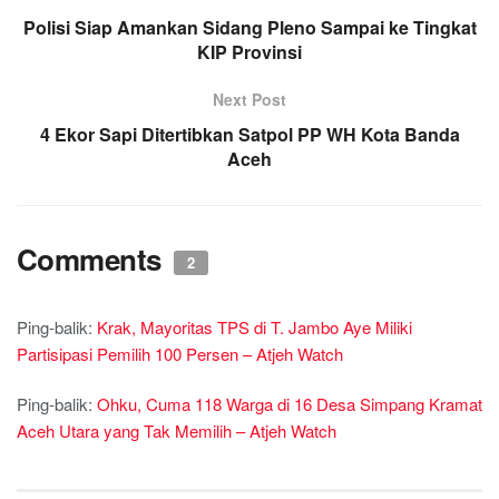
Polisi Siap Amankan Sidang Pleno Sampai ke Tingkat
o
e
A
r
KIP Provinsi
o
r
p
a
k
p
m
Next Post
4 Ekor Sapi Ditertibkan Satpol PP WH Kota Banda
Aceh
Comments
2
Ping-balik:
Krak, Mayoritas TPS di T. Jambo Aye Miliki
Partisipasi Pemilih 100 Persen – Atjeh Watch
Ping-balik:
Ohku, Cuma 118 Warga di 16 Desa Simpang Kramat
Aceh Utara yang Tak Memilih – Atjeh Watch