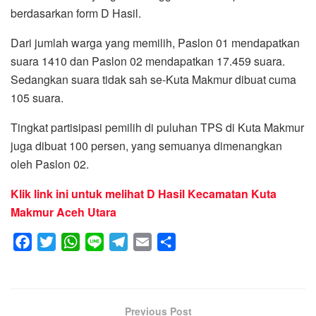
berdasarkan form D Hasil.
Dari jumlah warga yang memilih, Paslon 01 mendapatkan
suara 1410 dan Paslon 02 mendapatkan 17.459 suara.
Sedangkan suara tidak sah se-Kuta Makmur dibuat cuma
105 suara.
Tingkat partisipasi pemilih di puluhan TPS di Kuta Makmur
juga dibuat 100 persen, yang semuanya dimenangkan
oleh Paslon 02.
Klik link ini untuk melihat D Hasil Kecamatan Kuta
Makmur Aceh Utara
F
T
W
L
T
E
S
a
w
h
i
e
m
h
c
i
a
n
l
a
a
e
t
t
e
e
i
r
Previous Post
b
t
s
g
l
e