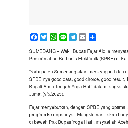
F
T
W
L
T
E
S
a
w
h
i
e
m
h
SUMEDANG – Wakil Bupati Fajar Aldila menyata
c
i
a
n
l
a
a
Pemerintahan Berbasis Elektronik (SPBE) di K
e
t
t
e
e
i
r
b
t
s
g
l
e
“Kabupaten Sumedang akan men- support dan 
o
e
A
r
SPBE nya good data, good choice, good result,”
o
r
p
a
Bupati Aceh Tengah Yoga Haili dalam rangka st
k
p
m
Jumat (9/5/2025).
Fajar menyebutkan, dengan SPBE yang optimal,
program ke depannya. “Mungkin nanti akan bany
di bawah Pak Bupati Yoga Haili, insyaallah Ac