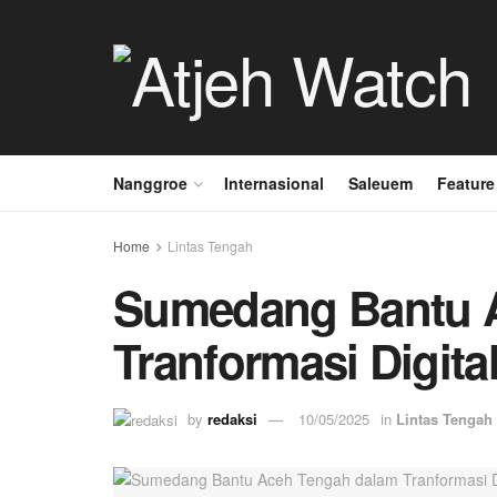
Nanggroe
Internasional
Saleuem
Feature
Home
Lintas Tengah
Sumedang Bantu 
Tranformasi Digita
by
redaksi
10/05/2025
in
Lintas Tengah