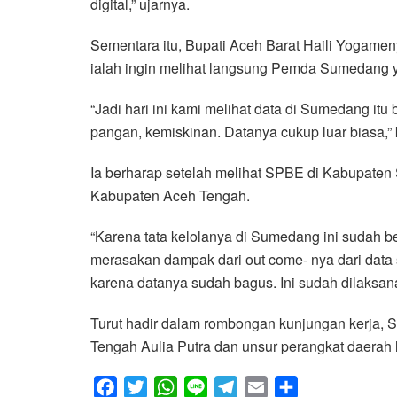
digital,” ujarnya.
Sementara itu, Bupati Aceh Barat Haili Yogam
ialah ingin melihat langsung Pemda Sumedang
“Jadi hari ini kami melihat data di Sumedang it
pangan, kemiskinan. Datanya cukup luar biasa,” 
Ia berharap setelah melihat SPBE di Kabupaten
Kabupaten Aceh Tengah.
“Karena tata kelolanya di Sumedang ini sudah b
merasakan dampak dari out come- nya dari data s
karena datanya sudah bagus. Ini sudah dilaksan
Turut hadir dalam rombongan kunjungan kerja, S
Tengah Aulia Putra dan unsur perangkat daerah 
F
T
W
L
T
E
S