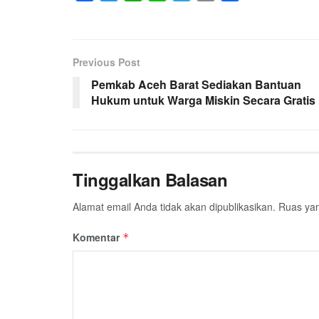
a
w
h
i
e
m
h
c
i
a
n
l
a
a
e
t
t
e
e
i
r
Previous Post
b
t
s
g
l
e
Pemkab Aceh Barat Sediakan Bantuan
o
e
A
r
Hukum untuk Warga Miskin Secara Gratis
o
r
p
a
k
p
m
Tinggalkan Balasan
Alamat email Anda tidak akan dipublikasikan.
Ruas yan
Komentar
*