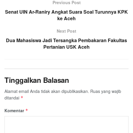
Previous Post
b
t
s
g
l
e
Senat UIN Ar-Raniry Angkat Suara Soal Turunnya KPK
o
e
A
r
ke Aceh
o
r
p
a
k
p
m
Next Post
Dua Mahasiswa Jadi Tersangka Pembakaran Fakultas
Pertanian USK Aceh
Tinggalkan Balasan
Alamat email Anda tidak akan dipublikasikan.
Ruas yang wajib
ditandai
*
Komentar
*