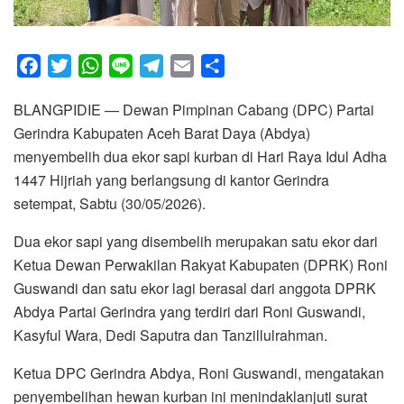
F
T
W
L
T
E
S
a
w
h
i
e
m
h
BLANGPIDIE — Dewan Pimpinan Cabang (DPC) Partai
c
i
a
n
l
a
a
Gerindra Kabupaten Aceh Barat Daya (Abdya)
e
t
t
e
e
i
r
menyembelih dua ekor sapi kurban di Hari Raya Idul Adha
b
t
s
g
l
e
1447 Hijriah yang berlangsung di kantor Gerindra
o
e
A
r
setempat, Sabtu (30/05/2026).
o
r
p
a
k
p
m
Dua ekor sapi yang disembelih merupakan satu ekor dari
Ketua Dewan Perwakilan Rakyat Kabupaten (DPRK) Roni
Guswandi dan satu ekor lagi berasal dari anggota DPRK
Abdya Partai Gerindra yang terdiri dari Roni Guswandi,
Kasyful Wara, Dedi Saputra dan Tanzillulrahman.
Ketua DPC Gerindra Abdya, Roni Guswandi, mengatakan
penyembelihan hewan kurban ini menindaklanjuti surat