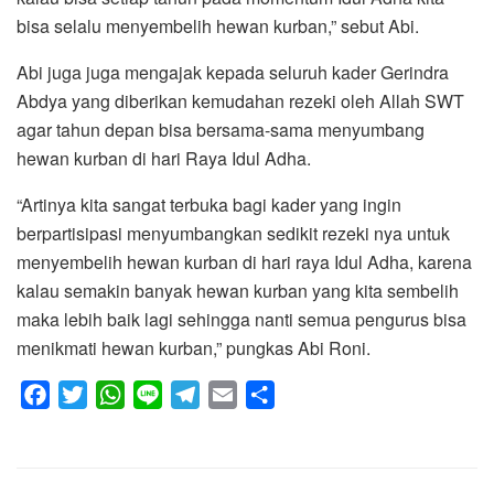
bisa selalu menyembelih hewan kurban,” sebut Abi.
Abi juga juga mengajak kepada seluruh kader Gerindra
Abdya yang diberikan kemudahan rezeki oleh Allah SWT
agar tahun depan bisa bersama-sama menyumbang
hewan kurban di hari Raya Idul Adha.
“Artinya kita sangat terbuka bagi kader yang ingin
berpartisipasi menyumbangkan sedikit rezeki nya untuk
menyembelih hewan kurban di hari raya Idul Adha, karena
kalau semakin banyak hewan kurban yang kita sembelih
maka lebih baik lagi sehingga nanti semua pengurus bisa
menikmati hewan kurban,” pungkas Abi Roni.
F
T
W
L
T
E
S
a
w
h
i
e
m
h
c
i
a
n
l
a
a
e
t
t
e
e
i
r