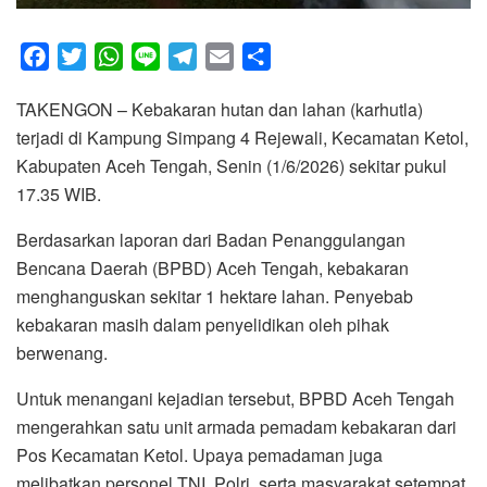
F
T
W
L
T
E
S
a
w
h
i
e
m
h
TAKENGON – Kebakaran hutan dan lahan (karhutla)
c
i
a
n
l
a
a
terjadi di Kampung Simpang 4 Rejewali, Kecamatan Ketol,
e
t
t
e
e
i
r
Kabupaten Aceh Tengah, Senin (1/6/2026) sekitar pukul
b
t
s
g
l
e
17.35 WIB.
o
e
A
r
o
r
p
a
Berdasarkan laporan dari Badan Penanggulangan
k
p
m
Bencana Daerah (BPBD) Aceh Tengah, kebakaran
menghanguskan sekitar 1 hektare lahan. Penyebab
kebakaran masih dalam penyelidikan oleh pihak
berwenang.
Untuk menangani kejadian tersebut, BPBD Aceh Tengah
mengerahkan satu unit armada pemadam kebakaran dari
Pos Kecamatan Ketol. Upaya pemadaman juga
melibatkan personel TNI, Polri, serta masyarakat setempat