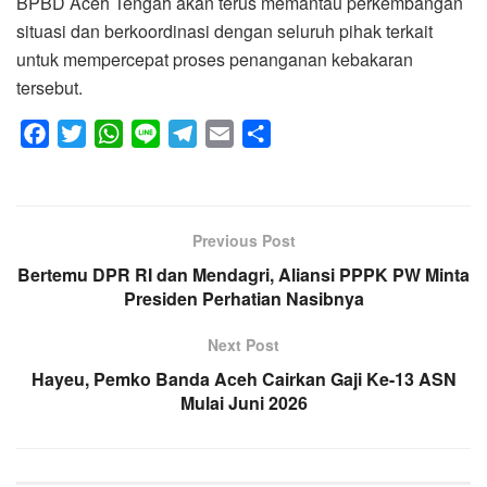
BPBD Aceh Tengah akan terus memantau perkembangan
situasi dan berkoordinasi dengan seluruh pihak terkait
untuk mempercepat proses penanganan kebakaran
tersebut.
F
T
W
L
T
E
S
a
w
h
i
e
m
h
c
i
a
n
l
a
a
e
t
t
e
e
i
r
Previous Post
b
t
s
g
l
e
Bertemu DPR RI dan Mendagri, Aliansi PPPK PW Minta
o
e
A
r
Presiden Perhatian Nasibnya
o
r
p
a
k
p
m
Next Post
Hayeu, Pemko Banda Aceh Cairkan Gaji Ke-13 ASN
Mulai Juni 2026