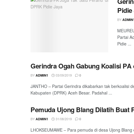
Gerin
Pidie
BY
ADMIN
MEUREUDU
Partai A
Pidie ...
Gerindra Ogah Gabung Koalisi PA 
BY
03/09/2019
ADMIN1
0
JANTHO – Partai Gerindra dikabarkan tak berkoalisi 
Kabupaten (DPRK) Aceh Besar. Padahal ...
Pemuda Ujong Blang Dilatih Buat 
BY
31/08/2019
ADMIN1
0
LHOKSEUMAWE – Para pemuda di desa Ujong Blang dil