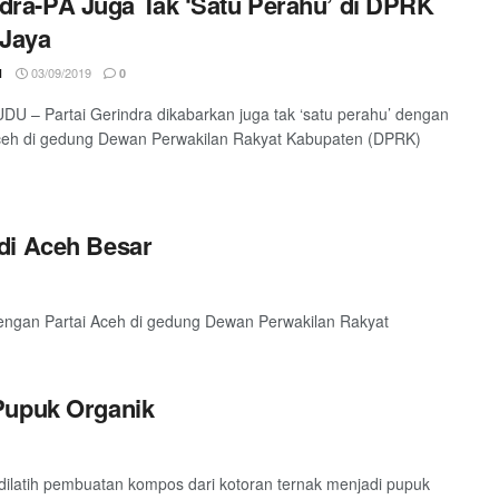
dra-PA Juga Tak ‘Satu Perahu’ di DPRK
 Jaya
03/09/2019
1
0
 – Partai Gerindra dikabarkan juga tak ‘satu perahu’ dengan
ceh di gedung Dewan Perwakilan Rakyat Kabupaten (DPRK)
di Aceh Besar
dengan Partai Aceh di gedung Dewan Perwakilan Rakyat
Pupuk Organik
atih pembuatan kompos dari kotoran ternak menjadi pupuk