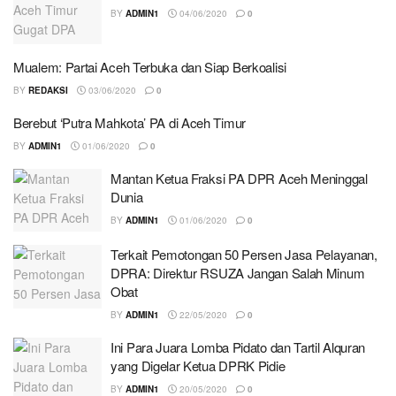
BY
ADMIN1
04/06/2020
0
Mualem: Partai Aceh Terbuka dan Siap Berkoalisi
BY
REDAKSI
03/06/2020
0
Berebut ‘Putra Mahkota’ PA di Aceh Timur
BY
ADMIN1
01/06/2020
0
Mantan Ketua Fraksi PA DPR Aceh Meninggal
Dunia
BY
ADMIN1
01/06/2020
0
Terkait Pemotongan 50 Persen Jasa Pelayanan,
DPRA: Direktur RSUZA Jangan Salah Minum
Obat
BY
ADMIN1
22/05/2020
0
Ini Para Juara Lomba Pidato dan Tartil Alquran
yang Digelar Ketua DPRK Pidie
BY
ADMIN1
20/05/2020
0