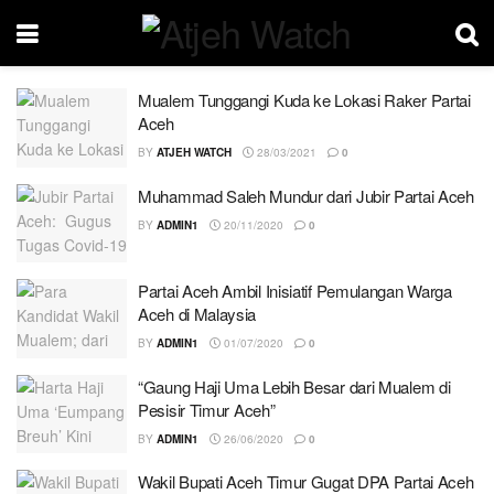
Mualem Tunggangi Kuda ke Lokasi Raker Partai
Aceh
BY
ATJEH WATCH
28/03/2021
0
Muhammad Saleh Mundur dari Jubir Partai Aceh
BY
ADMIN1
20/11/2020
0
Partai Aceh Ambil Inisiatif Pemulangan Warga
Aceh di Malaysia
BY
ADMIN1
01/07/2020
0
“Gaung Haji Uma Lebih Besar dari Mualem di
Pesisir Timur Aceh”
BY
ADMIN1
26/06/2020
0
Wakil Bupati Aceh Timur Gugat DPA Partai Aceh