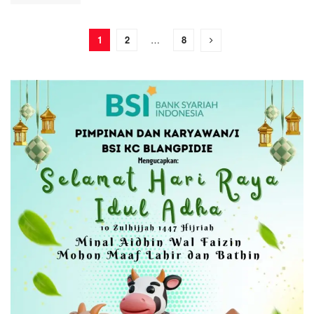
1
2
…
8