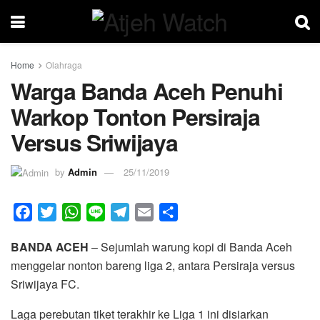
Home
Olahraga
Warga Banda Aceh Penuhi
Warkop Tonton Persiraja
Versus Sriwijaya
by
Admin
25/11/2019
F
T
W
L
T
E
S
a
w
h
i
e
m
h
BANDA ACEH
– Sejumlah warung kopi di Banda Aceh
c
i
a
n
l
a
a
menggelar nonton bareng liga 2, antara Persiraja versus
e
t
t
e
e
i
r
Sriwijaya FC.
b
t
s
g
l
e
o
e
A
r
Laga perebutan tiket terakhir ke Liga 1 ini disiarkan