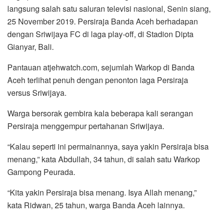
o
r
p
a
langsung salah satu saluran televisi nasional, Senin siang,
k
p
m
25 November 2019. Persiraja Banda Aceh berhadapan
dengan Sriwijaya FC di laga play-off, di Stadion Dipta
Gianyar, Bali.
Pantauan atjehwatch.com, sejumlah Warkop di Banda
Aceh terlihat penuh dengan penonton laga Persiraja
versus Sriwijaya.
Warga bersorak gembira kala beberapa kali serangan
Persiraja menggempur pertahanan Sriwijaya.
“Kalau seperti ini permainannya, saya yakin Persiraja bisa
menang,” kata Abdullah, 34 tahun, di salah satu Warkop
Gampong Peurada.
“Kita yakin Persiraja bisa menang. Isya Allah menang,”
kata Ridwan, 25 tahun, warga Banda Aceh lainnya.