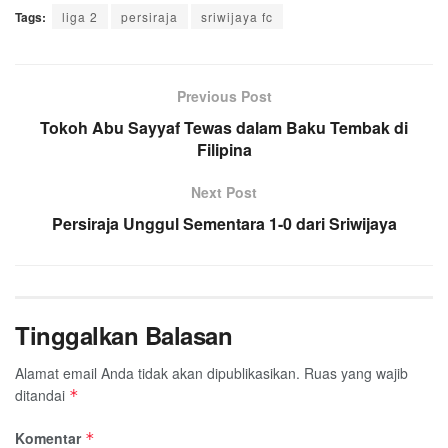
Tags:
c
liga 2
i
a
persiraja
n
l
sriwijaya fc
a
a
e
t
t
e
e
i
r
b
t
s
g
l
e
o
e
A
Previous Post
r
o
r
p
a
Tokoh Abu Sayyaf Tewas dalam Baku Tembak di
k
p
m
Filipina
Next Post
Persiraja Unggul Sementara 1-0 dari Sriwijaya
Tinggalkan Balasan
Alamat email Anda tidak akan dipublikasikan.
Ruas yang wajib
ditandai
*
Komentar
*