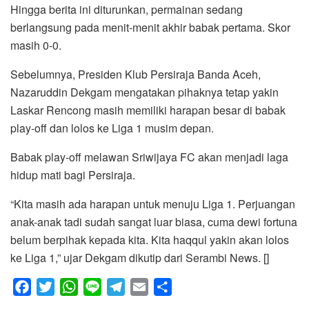
Hingga berita ini diturunkan, permainan sedang
berlangsung pada menit-menit akhir babak pertama. Skor
masih 0-0.
Sebelumnya, Presiden Klub Persiraja Banda Aceh,
Nazaruddin Dekgam mengatakan pihaknya tetap yakin
Laskar Rencong masih memiliki harapan besar di babak
play-off dan lolos ke Liga 1 musim depan.
Babak play-off melawan Sriwijaya FC akan menjadi laga
hidup mati bagi Persiraja.
“Kita masih ada harapan untuk menuju Liga 1. Perjuangan
anak-anak tadi sudah sangat luar biasa, cuma dewi fortuna
belum berpihak kepada kita. Kita haqqul yakin akan lolos
ke Liga 1,” ujar Dekgam dikutip dari Serambi News. []
F
T
W
L
T
E
S
a
w
h
i
e
m
h