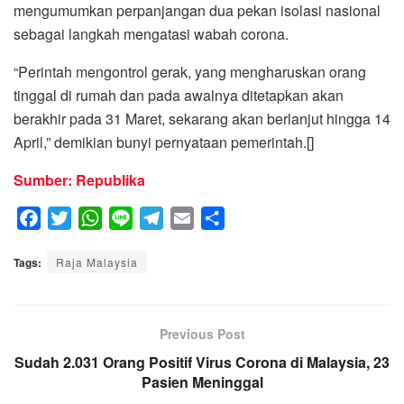
mengumumkan perpanjangan dua pekan isolasi nasional
sebagai langkah mengatasi wabah corona.
“Perintah mengontrol gerak, yang mengharuskan orang
tinggal di rumah dan pada awalnya ditetapkan akan
berakhir pada 31 Maret, sekarang akan berlanjut hingga 14
April,” demikian bunyi pernyataan pemerintah.[]
Sumber: Republika
F
T
W
L
T
E
S
a
w
h
i
e
m
h
Tags:
c
Raja Malaysia
i
a
n
l
a
a
e
t
t
e
e
i
r
b
t
s
g
l
e
o
e
A
Previous Post
r
o
r
p
a
Sudah 2.031 Orang Positif Virus Corona di Malaysia, 23
k
p
Pasien Meninggal
m