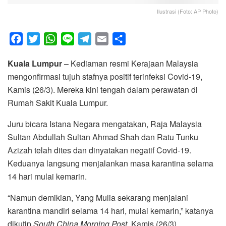
Ilustrasi (Foto: AP Photo)
F
T
W
L
T
E
S
a
w
h
i
e
m
h
Kuala Lumpur
– Kediaman resmi Kerajaan Malaysia
c
i
a
n
l
a
a
mengonfirmasi tujuh stafnya positif terinfeksi Covid-19,
e
t
t
e
e
i
r
Kamis (26/3). Mereka kini tengah dalam perawatan di
b
t
s
g
l
e
Rumah Sakit Kuala Lumpur.
o
e
A
r
o
r
p
a
Juru bicara Istana Negara mengatakan, Raja Malaysia
k
p
m
Sultan Abdullah Sultan Ahmad Shah dan Ratu Tunku
Azizah telah dites dan dinyatakan negatif Covid-19.
Keduanya langsung menjalankan masa karantina selama
14 hari mulai kemarin.
“Namun demikian, Yang Mulia sekarang menjalani
karantina mandiri selama 14 hari, mulai kemarin,” katanya
dikutip
South China Morning Post
, Kamis (26/3).