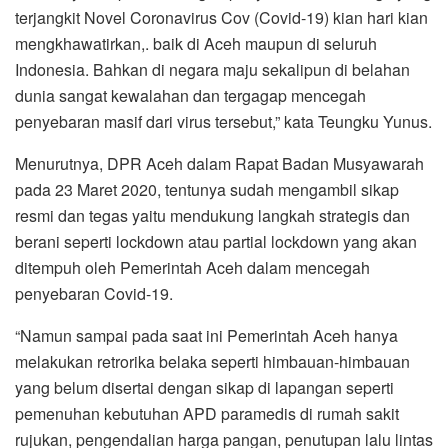
o
r
p
a
terjangkit Novel Coronavirus Cov (Covid-19) kian hari kian
k
p
m
mengkhawatirkan,. baik di Aceh maupun di seluruh
Indonesia. Bahkan di negara maju sekalipun di belahan
dunia sangat kewalahan dan tergagap mencegah
penyebaran masif dari virus tersebut,” kata Teungku Yunus.
Menurutnya, DPR Aceh dalam Rapat Badan Musyawarah
pada 23 Maret 2020, tentunya sudah mengambil sikap
resmi dan tegas yaitu mendukung langkah strategis dan
berani seperti lockdown atau partial lockdown yang akan
ditempuh oleh Pemerintah Aceh dalam mencegah
penyebaran Covid-19.
“Namun sampai pada saat ini Pemerintah Aceh hanya
melakukan retrorika belaka seperti himbauan-himbauan
yang belum disertai dengan sikap di lapangan seperti
pemenuhan kebutuhan APD paramedis di rumah sakit
rujukan, pengendalian harga pangan, penutupan lalu lintas