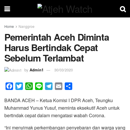
Home
Nanggroe
Pemerintah Aceh Diminta
Harus Bertindak Cepat
Sebelum Terlambat
by
Admin1
30/03/2020
F
T
W
L
T
E
S
a
w
h
i
e
m
h
BANDA ACEH – Ketua Komisi I DPR Aceh, Teungku
c
i
a
n
l
a
a
Muhammad Yunus Yusuf, meminta eksekutif Aceh untuk
e
t
t
e
e
i
r
bertindak cepat dalam mengatasi wabah Corona.
b
t
s
g
l
e
o
e
A
r
“Ini menyimak perkembangan penyebaran dan warga yang