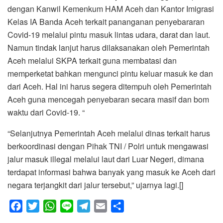
dengan Kanwil Kemenkum HAM Aceh dan Kantor Imigrasi
Kelas IA Banda Aceh terkait pananganan penyebararan
Covid-19 melalui pintu masuk lintas udara, darat dan laut.
Namun tindak lanjut harus dilaksanakan oleh Pemerintah
Aceh melalui SKPA terkait guna membatasi dan
memperketat bahkan mengunci pintu keluar masuk ke dan
dari Aceh. Hal ini harus segera ditempuh oleh Pemerintah
Aceh guna mencegah penyebaran secara masif dan bom
waktu dari Covid-19. “
“Selanjutnya Pemerintah Aceh melalui dinas terkait harus
berkoordinasi dengan Pihak TNI / Polri untuk mengawasi
jalur masuk illegal melalui laut dari Luar Negeri, dimana
terdapat informasi bahwa banyak yang masuk ke Aceh dari
negara terjangkit dari jalur tersebut,” ujarnya lagi.[]
F
T
W
L
T
E
S
a
w
h
i
e
m
h