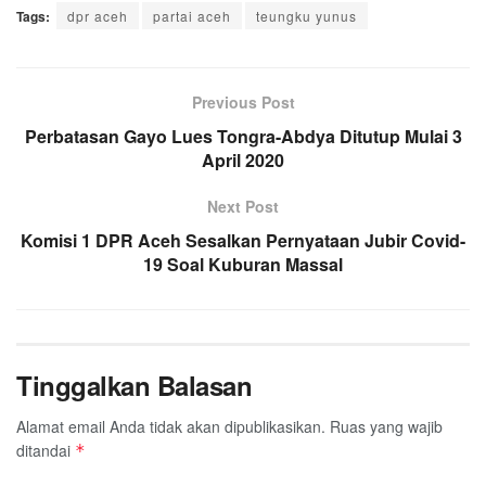
Tags:
c
dpr aceh
i
a
partai aceh
n
l
a
teungku yunus
a
e
t
t
e
e
i
r
b
t
s
g
l
e
o
e
A
Previous Post
r
o
r
p
a
Perbatasan Gayo Lues Tongra-Abdya Ditutup Mulai 3
k
p
m
April 2020
Next Post
Komisi 1 DPR Aceh Sesalkan Pernyataan Jubir Covid-
19 Soal Kuburan Massal
Tinggalkan Balasan
Alamat email Anda tidak akan dipublikasikan.
Ruas yang wajib
ditandai
*