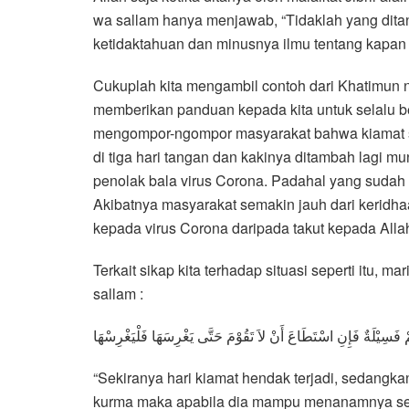
wa sallam hanya menjawab, “Tidaklah yang ditan
ketidaktahuan dan minusnya ilmu tentang kapan t
Cukuplah kita mengambil contoh dari Khatimun 
memberikan panduan kepada kita untuk selalu be
mengompor-ngompor masyarakat bahwa kiamat s
di tiga hari tangan dan kakinya ditambah lagi m
penolak bala virus Corona. Padahal yang suda
Akibatnya masyarakat semakin jauh dari keridhaan
kepada virus Corona daripada takut kepada Allah
Terkait sikap kita terhadap situasi seperti itu, m
sallam :
َسِيْلَةٌ فَإِنِ اسْتَطَاعَ أَنْ لاَ تَقُوْمَ حَتَّى يَغْرِسَهَا فَلْيَغْرِسْهَا
“Sekiranya hari kiamat hendak terjadi, sedangkan
kurma maka apabila dia mampu menanamnya seb