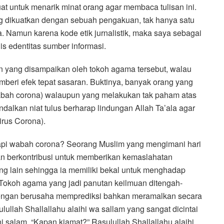
uat untuk menarik minat orang agar membaca tulisan ini.
ng dikuatkan dengan sebuah pengakuan, tak hanya satu
. Namun karena kode etik jurnalistik, maka saya sebagai
is edentitas sumber informasi.
n yang disampaikan oleh tokoh agama tersebut, walau
mberi efek tepat sasaran. Buktinya, banyak orang yang
wabah corona) walaupun yang melakukan tak paham atas
alkan niat tulus berharap lindungan Allah Ta’ala agar
irus Corona).
pi wabah corona? Seorang Muslim yang mengimani hari
dan berkontribusi untuk memberikan kemaslahatan
ng lain sehingga ia memiliki bekal untuk menghadap
Tokoh agama yang jadi panutan keilmuan ditengah-
dengan berusaha memprediksi bahkan meramalkan secara
ulullah Shallallahu alaihi wa sallam yang sangat dicintai
aihi salam, “Kapan kiamat?” Rasulullah Shallallahu alaihi