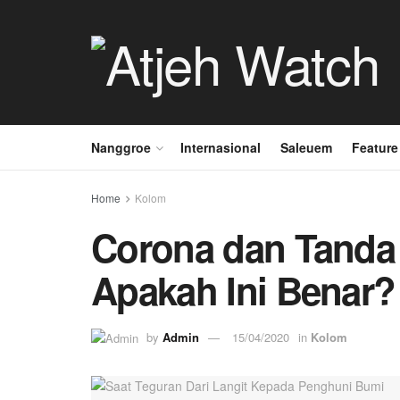
Nanggroe
Internasional
Saleuem
Feature
Home
Kolom
Corona dan Tanda
Apakah Ini Benar?
by
Admin
15/04/2020
in
Kolom