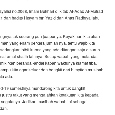
alisi no.2068, Imam Bukhari di kitab Al-Adab Al-Mufrad
21 dari hadits Hisyam bin Yazid dari Anas Radhiyallahu
tangnya tak seorang pun jua punya. Keyakinan kita akan
 iman yang enam perkara jumlah nya, tentu wajib kita
, sedangkan bibit kurma yang ada ditangan saja disuruh
mal-amal shalih lainnya. Setiap wabah yang melanda
emikirkan berandai-andai kapan waktunya kiamat tiba.
mampu kita agar keluar dan bangkit dari himpitan musibah
ta ada.
d-19 semestinya mendorong kita untuk bangkit
ustru takut yang mengalahkan ketakutan kita kepada
 segalanya. Jadikan musibah wabah ini sebagai
dah.