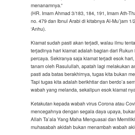
menanamnya.”
(HR. Imam Ahmad 3/183, 184, 191, Imam Ath-Thay
no. 479 dan Ibnul Arabi di kitabnya Al-Mu’jam 1/
‘Anhu).
Kiamat sudah pasti akan terjadi, walau ilmu ten
terjadinya hari kiamat adalah bagian dari Rukun
percaya. Sekiranya saja kiamat terjadi esok hari
tanam oleh Rasulullah, apatah lagi melakukan a
pasti ada batas berakhirnya, tugas kita bukan m
Tapi tugas kita adalah berikhtiar dan berdo’a se
wabah yang melanda, sekalipun esok kiamat nya
Ketakutan kepada wabah virus Corona atau Covi
mencegahnya dengan segala daya upaya, bukan j
Allah Ta’ala Yang Maha Menguasai dan Memiliki
muhasabah akidah bukan menambah wabah aki