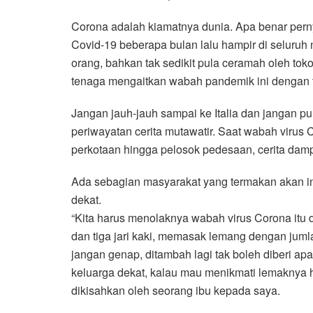
e
t
t
e
e
i
r
Corona adalah kiamatnya dunia. Apa benar per
b
t
s
g
l
e
Covid-19 beberapa bulan lalu hampir di seluruh 
o
e
A
r
orang, bahkan tak sedikit pula ceramah oleh to
o
r
p
a
tenaga mengaitkan wabah pandemik ini dengan ta
k
p
m
Jangan jauh-jauh sampai ke Italia dan jangan p
periwayatan cerita mutawatir. Saat wabah virus
perkotaan hingga pelosok pedesaan, cerita dam
Ada sebagian masyarakat yang termakan akan in
dekat.
“Kita harus menolaknya wabah virus Corona itu 
dan tiga jari kaki, memasak lemang dengan jumlah
jangan genap, ditambah lagi tak boleh diberi ap
keluarga dekat, kalau mau menikmati lemaknya 
dikisahkan oleh seorang ibu kepada saya.