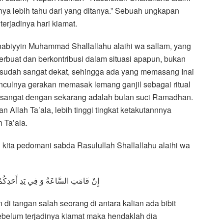
ya lebih tahu dari yang ditanya.” Sebuah ungkapan
erjadinya hari kiamat.
nabiyyin Muhammad Shallallahu alaihi wa sallam, yang
rbuat dan berkontribusi dalam situasi apapun, bukan
udah sangat dekat, sehingga ada yang memasang Inai
unculnya gerakan memasak lemang ganjil sebagai ritual
h sangat dengan sekarang adalah bulan suci Ramadhan.
 Allah Ta’ala, lebih tinggi tingkat ketakutannnya
 Ta’ala.
ari kita pedomani sabda Rasulullah Shallallahu alaihi wa
إِنْ قَامَتِ السَّاعَةُ وَ فِي يَدِ أَحَدِكُمْ ف
 di tangan salah seorang di antara kalian ada bibit
elum terjadinya kiamat maka hendaklah dia