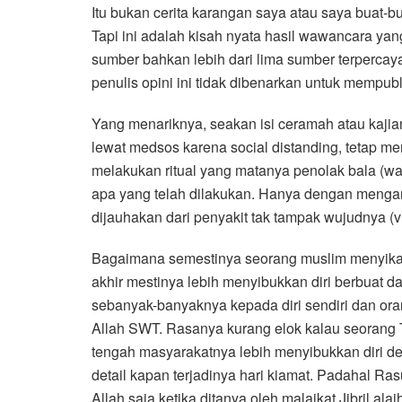
Itu bukan cerita karangan saya atau saya buat-b
Tapi ini adalah kisah nyata hasil wawancara ya
sumber bahkan lebih dari lima sumber terpercaya
penulis opini ini tidak dibenarkan untuk mempubl
Yang menariknya, seakan isi ceramah atau kajia
lewat medsos karena social distanding, tetap me
melakukan ritual yang matanya penolak bala (
apa yang telah dilakukan. Hanya dengan mengand
dijauhakan dari penyakit tak tampak wujudnya (v
Bagaimana semestinya seorang muslim menyika
akhir mestinya lebih menyibukkan diri berbuat 
sebanyak-banyaknya kepada diri sendiri dan ora
Allah SWT. Rasanya kurang elok kalau seorang 
tengah masyarakatnya lebih menyibukkan diri 
detail kapan terjadinya hari kiamat. Padahal Ras
Allah saja ketika ditanya oleh malaikat Jibril al