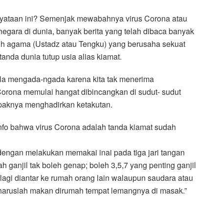
nyataan ini? Semenjak mewabahnya virus Corona atau
negara di dunia, banyak berita yang telah dibaca banyak
koh agama (Ustadz atau Tengku) yang berusaha sekuat
nda dunia tutup usia alias kiamat.
ula mengada-ngada karena kita tak menerima
 Corona memulai hangat dibincangkan di sudut- sudut
paknya menghadirkan ketakutan.
fo bahwa virus Corona adalah tanda kiamat sudah
dengan melakukan memakai inai pada tiga jari tangan
 ganjil tak boleh genap; boleh 3,5,7 yang penting ganjil
alagi diantar ke rumah orang lain walaupun saudara atau
haruslah makan dirumah tempat lemangnya di masak.”