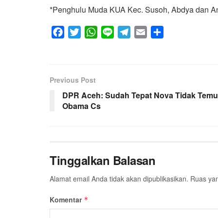
*Penghulu Muda KUA Kec. Susoh, Abdya dan Ang
F
T
W
L
T
E
S
a
w
h
i
e
m
h
c
i
a
n
l
a
a
e
t
t
e
e
i
r
Previous Post
b
t
s
g
l
e
DPR Aceh: Sudah Tepat Nova Tidak Temu
o
e
A
r
Obama Cs
o
r
p
a
k
p
m
Tinggalkan Balasan
Alamat email Anda tidak akan dipublikasikan.
Ruas yan
Komentar
*