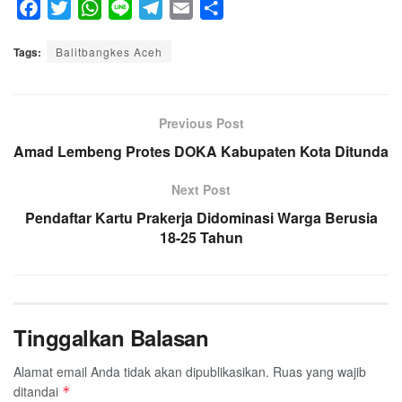
F
T
W
L
T
E
S
a
w
h
i
e
m
h
Tags:
c
Balitbangkes Aceh
i
a
n
l
a
a
e
t
t
e
e
i
r
b
t
s
g
l
e
o
e
A
Previous Post
r
o
r
p
a
Amad Lembeng Protes DOKA Kabupaten Kota Ditunda
k
p
m
Next Post
Pendaftar Kartu Prakerja Didominasi Warga Berusia
18-25 Tahun
Tinggalkan Balasan
Alamat email Anda tidak akan dipublikasikan.
Ruas yang wajib
ditandai
*