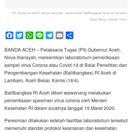
Plt. Gubernur Aceh, Nova Iriansyah, meresmikan Balitbangkes Aceh di Lambaro,
Aceh Besar, Kamis (16/4).
F
T
W
L
T
E
S
a
w
h
i
e
m
h
BANDA ACEH – Pelaksana Tugas (Plt) Gubernur Aceh,
c
i
a
n
l
a
a
Nova Iriansyah, meresmikan laboratorium pemeriksaan
e
t
t
e
e
i
r
sampel virus Corona atau Covid-19 di Balai Penelitian dan
b
t
s
g
l
e
Pengembangan Kesehatan (Balitbangkes) RI Aceh di
o
e
A
r
Lambaro, Aceh Besar, Kamis (16/4).
o
r
p
a
k
p
m
Balitbangkes RI Aceh diberi wewenang melakukan
pemeriksaan spesimen virus corona oleh Menteri
Kesehatan RI dalam suratnya tanggal 19 Maret 2020.
Peresmian dilakukan setelah fasilitas laboratorium tersebut
memenuhi standar protokol keamanan dan kesehatan