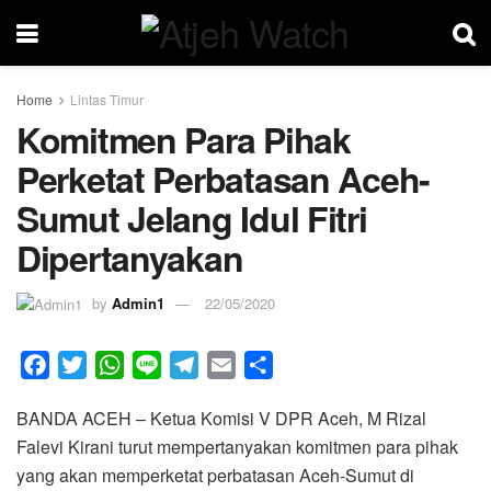
Home
Lintas Timur
Komitmen Para Pihak
Perketat Perbatasan Aceh-
Sumut Jelang Idul Fitri
Dipertanyakan
by
Admin1
22/05/2020
F
T
W
L
T
E
S
a
w
h
i
e
m
h
BANDA ACEH – Ketua Komisi V DPR Aceh, M Rizal
c
i
a
n
l
a
a
Falevi Kirani turut mempertanyakan komitmen para pihak
e
t
t
e
e
i
r
yang akan memperketat perbatasan Aceh-Sumut di
b
t
s
g
l
e