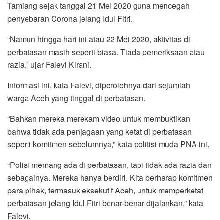
Tamiang sejak tanggal 21 Mei 2020 guna mencegah
o
e
A
r
penyebaran Corona jelang Idul Fitri.
o
r
p
a
k
p
m
“Namun hingga hari ini atau 22 Mei 2020, aktivitas di
perbatasan masih seperti biasa. Tiada pemeriksaan atau
razia,” ujar Falevi Kirani.
Informasi ini, kata Falevi, diperolehnya dari sejumlah
warga Aceh yang tinggal di perbatasan.
“Bahkan mereka merekam video untuk membuktikan
bahwa tidak ada penjagaan yang ketat di perbatasan
seperti komitmen sebelumnya,” kata politisi muda PNA ini.
“Polisi memang ada di perbatasan, tapi tidak ada razia dan
sebagainya. Mereka hanya berdiri. Kita berharap komitmen
para pihak, termasuk eksekutif Aceh, untuk memperketat
perbatasan jelang Idul Fitri benar-benar dijalankan,” kata
Falevi.