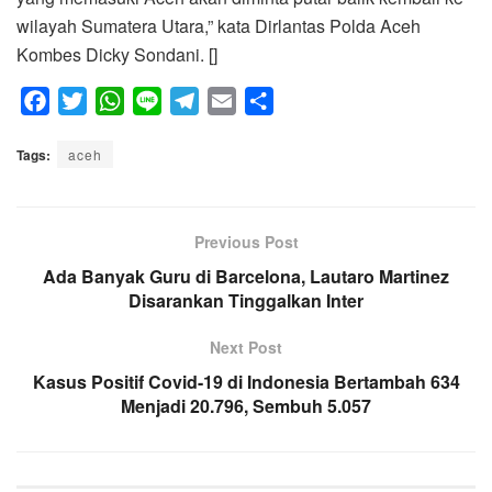
wilayah Sumatera Utara,” kata Dirlantas Polda Aceh
Kombes Dicky Sondani. []
F
T
W
L
T
E
S
a
w
h
i
e
m
h
Tags:
c
aceh
i
a
n
l
a
a
e
t
t
e
e
i
r
b
t
s
g
l
e
o
e
A
Previous Post
r
o
r
p
a
Ada Banyak Guru di Barcelona, Lautaro Martinez
k
p
Disarankan Tinggalkan Inter
m
Next Post
Kasus Positif Covid-19 di Indonesia Bertambah 634
Menjadi 20.796, Sembuh 5.057