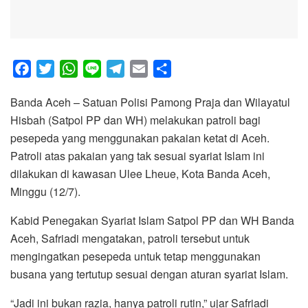
F
T
W
L
T
E
S
a
w
h
i
e
m
h
Banda Aceh – Satuan Polisi Pamong Praja dan Wilayatul
c
i
a
n
l
a
a
Hisbah (Satpol PP dan WH) melakukan patroli bagi
e
t
t
e
e
i
r
pesepeda yang menggunakan pakaian ketat di Aceh.
b
t
s
g
l
e
Patroli atas pakaian yang tak sesuai syariat Islam ini
o
e
A
r
dilakukan di kawasan Ulee Lheue, Kota Banda Aceh,
o
r
p
a
Minggu (12/7).
k
p
m
Kabid Penegakan Syariat Islam Satpol PP dan WH Banda
Aceh, Safriadi mengatakan, patroli tersebut untuk
mengingatkan pesepeda untuk tetap menggunakan
busana yang tertutup sesuai dengan aturan syariat Islam.
“Jadi ini bukan razia, hanya patroli rutin,” ujar Safriadi