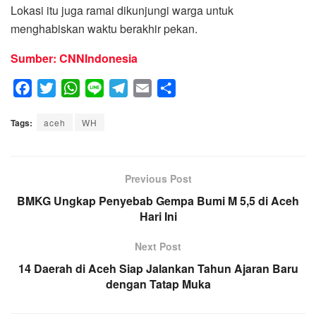
Lokasi itu juga ramai dikunjungi warga untuk
menghabiskan waktu berakhir pekan.
Sumber: CNNIndonesia
F
T
W
L
T
E
S
a
w
h
i
e
m
h
Tags:
c
aceh
i
a
WH
n
l
a
a
e
t
t
e
e
i
r
b
t
s
g
l
e
o
e
A
Previous Post
r
o
r
p
a
BMKG Ungkap Penyebab Gempa Bumi M 5,5 di Aceh
k
p
m
Hari Ini
Next Post
14 Daerah di Aceh Siap Jalankan Tahun Ajaran Baru
dengan Tatap Muka