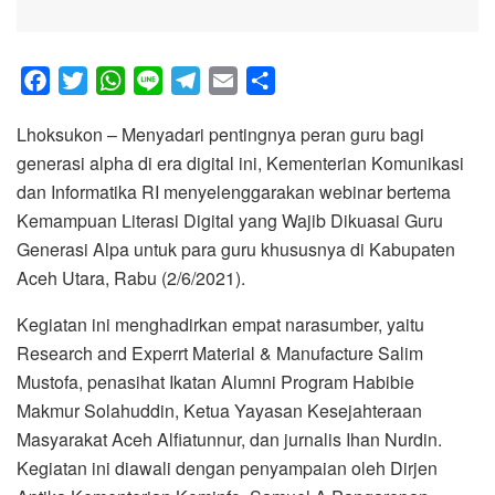
F
T
W
L
T
E
S
a
w
h
i
e
m
h
Lhoksukon – Menyadari pentingnya peran guru bagi
c
i
a
n
l
a
a
generasi alpha di era digital ini, Kementerian Komunikasi
e
t
t
e
e
i
r
dan Informatika RI menyelenggarakan webinar bertema
b
t
s
g
l
e
Kemampuan Literasi Digital yang Wajib Dikuasai Guru
o
e
A
r
Generasi Alpa untuk para guru khususnya di Kabupaten
o
r
p
a
Aceh Utara, Rabu (2/6/2021).
k
p
m
Kegiatan ini menghadirkan empat narasumber, yaitu
Research and Experrt Material & Manufacture Salim
Mustofa, penasihat Ikatan Alumni Program Habibie
Makmur Solahuddin, Ketua Yayasan Kesejahteraan
Masyarakat Aceh Alfiatunnur, dan jurnalis Ihan Nurdin.
Kegiatan ini diawali dengan penyampaian oleh Dirjen