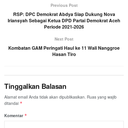
Previous Post
b
t
s
g
l
e
o
RSP: DPC Demokrat Abdya Siap Dukung Nova
e
A
r
Iriansyah Sebagai Ketua DPD Partai Demokrat Aceh
o
r
p
a
Periode 2021-2026
k
p
m
Next Post
Kombatan GAM Peringati Haul ke 11 Wali Nanggroe
Hasan Tiro
Tinggalkan Balasan
Alamat email Anda tidak akan dipublikasikan.
Ruas yang wajib
ditandai
*
Komentar
*