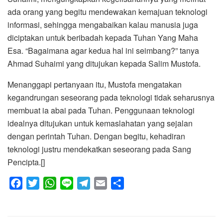
ada orang yang begitu mendewakan kemajuan teknologi
informasi, sehingga mengabaikan kalau manusia juga
diciptakan untuk beribadah kepada Tuhan Yang Maha
Esa. “Bagaimana agar kedua hal ini seimbang?” tanya
Ahmad Suhaimi yang ditujukan kepada Salim Mustofa.
Menanggapi pertanyaan itu, Mustofa mengatakan
kegandrungan seseorang pada teknologi tidak seharusnya
membuat ia abai pada Tuhan. Penggunaan teknologi
idealnya ditujukan untuk kemaslahatan yang sejalan
dengan perintah Tuhan. Dengan begitu, kehadiran
teknologi justru mendekatkan seseorang pada Sang
Pencipta.[]
F
T
W
L
T
E
S
a
w
h
i
e
m
h
c
i
a
n
l
a
a
e
t
t
e
e
i
r