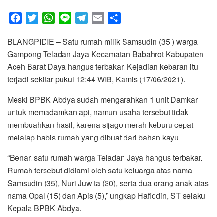
F
T
W
L
T
E
S
a
w
h
i
e
m
h
BLANGPIDIE – Satu rumah milik Samsudin (35 ) warga
c
i
a
n
l
a
a
Gampong Teladan Jaya Kecamatan Babahrot Kabupaten
e
t
t
e
e
i
r
Aceh Barat Daya hangus terbakar. Kejadian kebaran itu
b
t
s
g
l
e
terjadi sekitar pukul 12:44 WIB, Kamis (17/06/2021).
o
e
A
r
o
r
p
a
Meski BPBK Abdya sudah mengarahkan 1 unit Damkar
k
p
m
untuk memadamkan api, namun usaha tersebut tidak
membuahkan hasil, karena sijago merah keburu cepat
melalap habis rumah yang dibuat dari bahan kayu.
“Benar, satu rumah warga Teladan Jaya hangus terbakar.
Rumah tersebut didiami oleh satu keluarga atas nama
Samsudin (35), Nuri Juwita (30), serta dua orang anak atas
nama Opal (15) dan Apis (5),” ungkap Hafiddin, ST selaku
Kepala BPBK Abdya.