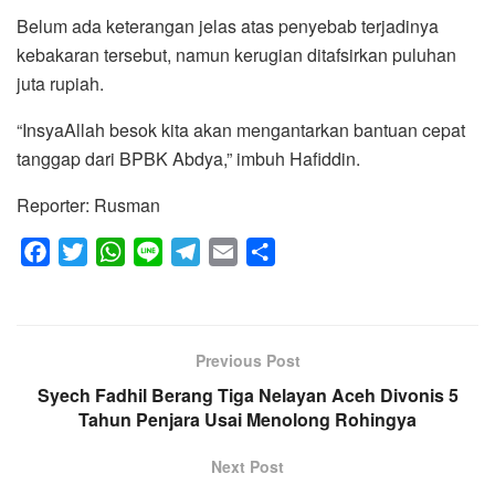
Belum ada keterangan jelas atas penyebab terjadinya
kebakaran tersebut, namun kerugian ditafsirkan puluhan
juta rupiah.
“InsyaAllah besok kita akan mengantarkan bantuan cepat
tanggap dari BPBK Abdya,” imbuh Hafiddin.
Reporter: Rusman
F
T
W
L
T
E
S
a
w
h
i
e
m
h
c
i
a
n
l
a
a
e
t
t
e
e
i
r
Previous Post
b
t
s
g
l
e
Syech Fadhil Berang Tiga Nelayan Aceh Divonis 5
o
e
A
r
Tahun Penjara Usai Menolong Rohingya
o
r
p
a
k
p
m
Next Post