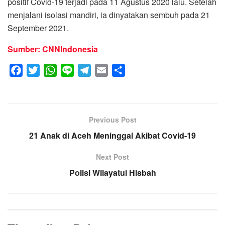
positif Covid-19 terjadi pada 11 Agustus 2020 lalu. Setelah
menjalani isolasi mandiri, ia dinyatakan sembuh pada 21
September 2021.
Sumber: CNNIndonesia
F
T
W
L
T
E
S
a
w
h
i
e
m
h
c
i
a
n
l
a
a
e
t
t
e
e
i
r
Previous Post
b
t
s
g
l
e
o
21 Anak di Aceh Meninggal Akibat Covid-19
e
A
r
o
r
p
a
Next Post
k
p
m
Polisi Wilayatul Hisbah