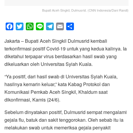
Bupati Aceh Singkil, Dulmusrid. (CNN Indonesia/Dani Randi)
F
T
W
L
T
E
S
a
w
h
i
e
m
h
Jakarta – Bupati Aceh Singkil Dulmusrid kembali
c
i
a
n
l
a
a
terkonfirmasi positif Covid-19 untuk yang kedua kalinya. Ia
e
t
t
e
e
i
r
diketahui terpapar virus berdasarkan hasil swab yang
b
t
s
g
l
e
dikeluarkan oleh Universitas Syiah Kuala.
o
e
A
r
o
r
p
a
“Ya positif, dari hasil swab di Universitas Syiah Kuala,
k
p
m
hasilnya kemarin keluar,” kata Kabag Protokol dan
Komunikasi Pemkab Aceh Singkil, Khaldum saat
dikonfirmasi, Kamis (24/6).
Sebelum dinyatakan positif, Dulmusrid sempat mengalami
gejala flu, batuk dan sakit tenggorokan. Oleh sebab itu ia
melakukan swab untuk memeriksa gejala penyakit