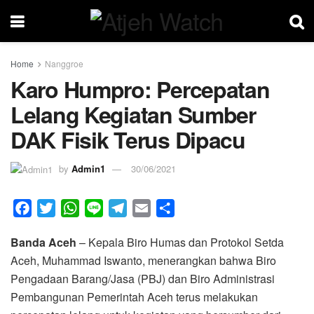
Home
Nanggroe
Karo Humpro: Percepatan
Lelang Kegiatan Sumber
DAK Fisik Terus Dipacu
by
Admin1
30/06/2021
F
T
W
L
T
E
S
a
w
h
i
e
m
h
Banda Aceh
– Kepala Biro Humas dan Protokol Setda
c
i
a
n
l
a
a
Aceh, Muhammad Iswanto, menerangkan bahwa Biro
e
t
t
e
e
i
r
Pengadaan Barang/Jasa (PBJ) dan Biro Administrasi
b
t
s
g
l
e
Pembangunan Pemerintah Aceh terus melakukan
o
e
A
r