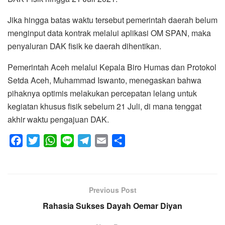
Jika hingga batas waktu tersebut pemerintah daerah belum
menginput data kontrak melalui aplikasi OM SPAN, maka
penyaluran DAK fisik ke daerah dihentikan.
Pemerintah Aceh melalui Kepala Biro Humas dan Protokol
Setda Aceh, Muhammad Iswanto, menegaskan bahwa
pihaknya optimis melakukan percepatan lelang untuk
kegiatan khusus fisik sebelum 21 Juli, di mana tenggat
akhir waktu pengajuan DAK.
F
T
W
L
T
E
S
a
w
h
i
e
m
h
c
i
a
n
l
a
a
e
t
t
e
e
i
r
Previous Post
b
t
s
g
l
e
o
e
Rahasia Sukses Dayah Oemar Diyan
A
r
o
r
p
a