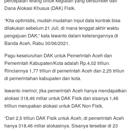
percepatan lelang untuk kegiatan yang bersumber dari
o
r
p
a
Dana Alokasi Khusus (DAK) Fisik.
k
p
m
“Kita optimistis, mudah-mudahan input data kontrak bisa
dilakukan sebelum 21 Juli, di mana tenggat akhir waktu
pengajuan DAK,” kata Iswanto dalam keterangannya di
Banda Aceh, Rabu 30/06/2021.
Pagu keseluruhan DAK untuk Pemerintah Aceh dan
Pemerintah Kabupaten/Kota adalah Rp.4,02 triliun.
Rinciannya 1,77 triliun di pemerintah Aceh dan 2,25 triliun
di pemerintahan kabupaten dan kota.
Iswanto merinci, jika pemerintah Aceh hanya mendapatkan
alokasi 318,46 miliar untuk DAK Fisik dan sisanya 1,46
trilliun merupakan alokasi untuk DAK Non Fisik.
“Dari 2,5 triliun DAK Fisik untuk Aceh, di pemerintah Aceh
hanya 318,46 miliar alokasinya. Sisanya tersebar di 23