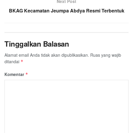
Next Post
k
p
m
BKAG Kecamatan Jeumpa Abdya Resmi Terbentuk
Tinggalkan Balasan
Alamat email Anda tidak akan dipublikasikan.
Ruas yang wajib
ditandai
*
Komentar
*