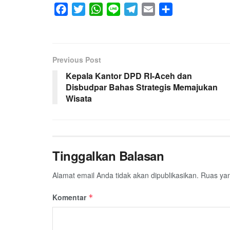
F
T
W
L
T
E
S
a
w
h
i
e
m
h
c
i
a
n
l
a
a
e
t
t
e
e
i
r
Previous Post
b
t
s
g
l
e
Kepala Kantor DPD RI-Aceh dan
o
e
A
r
Disbudpar Bahas Strategis Memajukan
o
r
p
a
Wisata
k
p
m
Tinggalkan Balasan
Alamat email Anda tidak akan dipublikasikan.
Ruas yan
Komentar
*