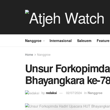
Nanggroe
Internasional
Saleuem
Feature
Home
Nanggroe
Unsur Forkopimda
Bhayangkara ke-78
by
redaksi
02/07/2024
in
Nanggroe