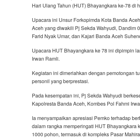
Hari Ulang Tahun (HUT) Bhayangkara ke-78 di h
e
t
t
e
e
i
r
b
t
s
g
l
e
Upacara ini Unsur Forkopimda Kota Banda Aceh 
o
e
A
r
Aceh yang diwakili Pj Sekda Wahyudi, Dandim
o
r
p
a
Farid Nyak Umar, dan Kajari Banda Aceh Suhend
k
p
m
Upacara HUT Bhayangkara ke 78 ini dipimpin l
Irwan Ramli.
Kegiatan ini dimeriahkan dengan pemotongan tu
personil yang berprestasi.
Pada kesempatan ini, Pj Sekda Wahyudi berke
Kapolresta Banda Aceh, Kombes Pol Fahmi Irwa
Ia menyampaikan apresiasi Pemko terhadap berb
dalam rangka memperingati HUT Bhayangkara ke
1000 pohon, termasuk di kompleks Pasar Mahira