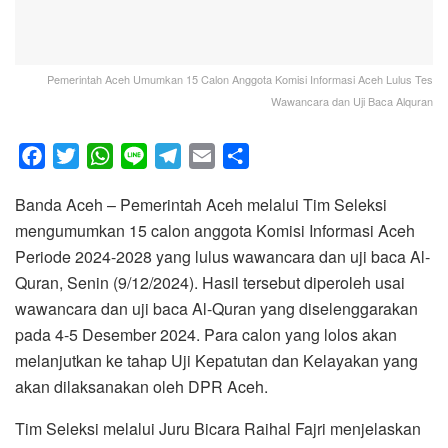
Pemerintah Aceh Umumkan 15 Calon Anggota Komisi Informasi Aceh Lulus Tes
Wawancara dan Uji Baca Alquran
F
T
W
L
T
E
S
a
w
h
i
e
m
h
Banda Aceh – Pemerintah Aceh melalui Tim Seleksi
c
i
a
n
l
a
a
mengumumkan 15 calon anggota Komisi Informasi Aceh
e
t
t
e
e
i
r
Periode 2024-2028 yang lulus wawancara dan uji baca Al-
b
t
s
g
l
e
Quran, Senin (9/12/2024). Hasil tersebut diperoleh usai
o
e
A
r
wawancara dan uji baca Al-Quran yang diselenggarakan
o
r
p
a
pada 4-5 Desember 2024. Para calon yang lolos akan
k
p
m
melanjutkan ke tahap Uji Kepatutan dan Kelayakan yang
akan dilaksanakan oleh DPR Aceh.
Tim Seleksi melalui Juru Bicara Raihal Fajri menjelaskan