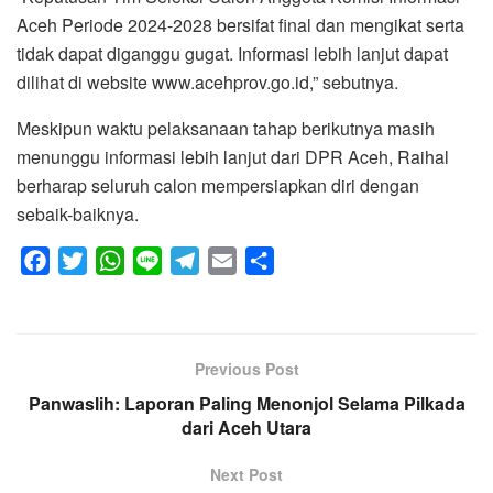
Aceh Periode 2024-2028 bersifat final dan mengikat serta
tidak dapat diganggu gugat. Informasi lebih lanjut dapat
dilihat di website www.acehprov.go.id,” sebutnya.
Meskipun waktu pelaksanaan tahap berikutnya masih
menunggu informasi lebih lanjut dari DPR Aceh, Raihal
berharap seluruh calon mempersiapkan diri dengan
sebaik-baiknya.
F
T
W
L
T
E
S
a
w
h
i
e
m
h
c
i
a
n
l
a
a
e
t
t
e
e
i
r
Previous Post
b
t
s
g
l
e
Panwaslih: Laporan Paling Menonjol Selama Pilkada
o
e
A
r
dari Aceh Utara
o
r
p
a
k
p
m
Next Post