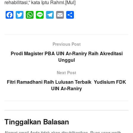
rehabilitasi,” kata Iptu Rahmi.[Mul]
F
T
W
L
T
E
S
a
w
h
i
e
m
h
c
i
a
n
l
a
a
e
t
t
e
e
i
r
Previous Post
b
t
s
g
l
e
Prodi Magister PBA UIN Ar-Raniry Raih Akreditasi
o
e
A
r
Unggul
o
r
p
a
k
p
m
Next Post
Fitri Ramadhani Raih Lulusan Terbaik Yudisium FDK
UIN Ar-Raniry
Tinggalkan Balasan
Alamat email Anda tidak akan dipublikasikan.
Ruas yang wajib