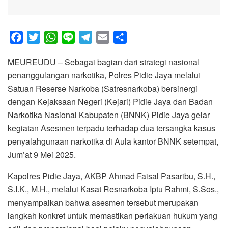
F
T
W
L
T
E
S
a
w
h
i
e
m
h
MEUREUDU – Sebagai bagian dari strategi nasional
c
i
a
n
l
a
a
penanggulangan narkotika, Polres Pidie Jaya melalui
e
t
t
e
e
i
r
Satuan Reserse Narkoba (Satresnarkoba) bersinergi
b
t
s
g
l
e
dengan Kejaksaan Negeri (Kejari) Pidie Jaya dan Badan
o
e
A
r
Narkotika Nasional Kabupaten (BNNK) Pidie Jaya gelar
o
r
p
a
kegiatan Asesmen terpadu terhadap dua tersangka kasus
k
p
m
penyalahgunaan narkotika di Aula kantor BNNK setempat,
Jum’at 9 Mei 2025.
Kapolres Pidie Jaya, AKBP Ahmad Faisal Pasaribu, S.H.,
S.I.K., M.H., melalui Kasat Resnarkoba Iptu Rahmi, S.Sos.,
menyampaikan bahwa asesmen tersebut merupakan
langkah konkret untuk memastikan perlakuan hukum yang