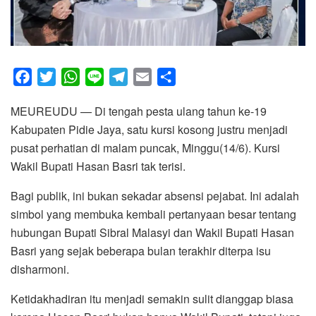
F
T
W
L
T
E
S
a
w
h
i
e
m
h
MEUREUDU — Di tengah pesta ulang tahun ke-19
c
i
a
n
l
a
a
Kabupaten Pidie Jaya, satu kursi kosong justru menjadi
e
t
t
e
e
i
r
pusat perhatian di malam puncak, Minggu(14/6). Kursi
b
t
s
g
l
e
Wakil Bupati Hasan Basri tak terisi.
o
e
A
r
o
r
p
a
Bagi publik, ini bukan sekadar absensi pejabat. Ini adalah
k
p
m
simbol yang membuka kembali pertanyaan besar tentang
hubungan Bupati Sibral Malasyi dan Wakil Bupati Hasan
Basri yang sejak beberapa bulan terakhir diterpa isu
disharmoni.
Ketidakhadiran itu menjadi semakin sulit dianggap biasa