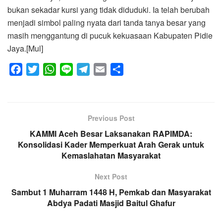
bukan sekadar kursi yang tidak diduduki. Ia telah berubah
menjadi simbol paling nyata dari tanda tanya besar yang
masih menggantung di pucuk kekuasaan Kabupaten Pidie
Jaya.[Mul]
F
T
W
L
T
E
S
a
w
h
i
e
m
h
c
i
a
n
l
a
a
e
t
t
e
e
i
r
Previous Post
b
t
s
g
l
e
o
KAMMI Aceh Besar Laksanakan RAPIMDA:
e
A
r
Konsolidasi Kader Memperkuat Arah Gerak untuk
o
r
p
a
Kemaslahatan Masyarakat
k
p
m
Next Post
Sambut 1 Muharram 1448 H, Pemkab dan Masyarakat
Abdya Padati Masjid Baitul Ghafur