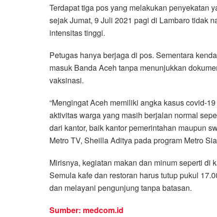
Terdapat tiga pos yang melakukan penyekatan 
o
e
A
r
sejak Jumat, 9 Juli 2021 pagi di Lambaro tidak
o
r
p
a
intensitas tinggi.
k
p
m
Petugas hanya berjaga di pos. Sementara kenda
masuk Banda Aceh tanpa menunjukkan dokumen per
vaksinasi.
“Mengingat Aceh memiliki angka kasus covid-19 y
aktivitas warga yang masih berjalan normal sepe
dari kantor, baik kantor pemerintahan maupun swa
Metro TV, Sheilla Aditya pada program Metro Sia
Mirisnya, kegiatan makan dan minum seperti di 
Semula kafe dan restoran harus tutup pukul 17
dan melayani pengunjung tanpa batasan.
Sumber: medcom.id