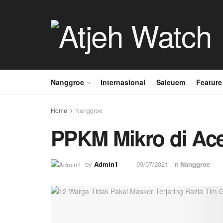
Nanggroe
Internasional
Saleuem
Feature
Home
Nanggroe
PPKM Mikro di Ace
by
Admin1
09/07/2021
in
Nanggroe