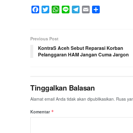
F
T
W
L
T
E
S
a
w
h
i
e
m
h
c
i
a
n
l
a
a
e
t
t
e
e
i
r
Previous Post
b
t
s
g
l
e
KontraS Aceh Sebut Reparasi Korban
o
e
A
r
Pelanggaran HAM Jangan Cuma Jargon
o
r
p
a
k
p
m
Tinggalkan Balasan
Alamat email Anda tidak akan dipublikasikan.
Ruas yan
Komentar
*