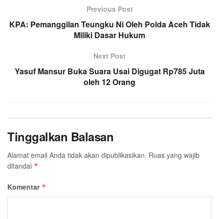
Previous Post
b
t
s
g
l
e
KPA: Pemanggilan Teungku Ni Oleh Polda Aceh Tidak
o
e
A
r
Miliki Dasar Hukum
o
r
p
a
k
p
m
Next Post
Yasuf Mansur Buka Suara Usai Digugat Rp785 Juta
oleh 12 Orang
Tinggalkan Balasan
Alamat email Anda tidak akan dipublikasikan.
Ruas yang wajib
ditandai
*
Komentar
*