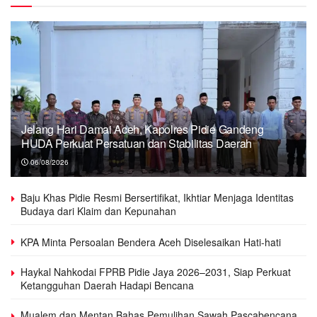
Jelang Hari Damai Aceh, Kapolres Pidie Gandeng
HUDA Perkuat Persatuan dan Stabilitas Daerah
06/08/2026
Baju Khas Pidie Resmi Bersertifikat, Ikhtiar Menjaga Identitas
Budaya dari Klaim dan Kepunahan
KPA Minta Persoalan Bendera Aceh Diselesaikan Hati-hati
Haykal Nahkodai FPRB Pidie Jaya 2026–2031, Siap Perkuat
Ketangguhan Daerah Hadapi Bencana
Mualem dan Mentan Bahas Pemulihan Sawah Pascabencana