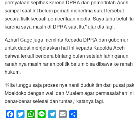
pernyataan sepihak karena DPRA dan pemerintah Aceh
sampai saat ini belum pernah menerima surat tersebut
secara fisik kecuali pemberitaan media. Saya tahu betul itu
karena saya masih di DPRA saat itu,” ujar dia lagi.
Azhari Cage juga meminta Kepada DPRA dan gubernur
untuk dapat menjelaskan hal ini kepada Kapolda Aceh
bahwa terkait bendera bintang bulan setelah lahir qanun
ranah nya masih ranah politik belum bisa dibawa ke ranah
hukum.
“Kita tunggu saja proses nya nanti duduk tim dari pusat pak
Moeldoko dengan wali dan Mualem agar permasalahan ini
benar-benar selesai dan tuntas,” katanya lagi.
F
T
W
L
T
E
S
a
w
h
i
e
m
h
c
i
a
n
l
a
a
e
t
t
e
e
i
r