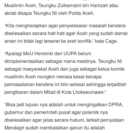
o
r
p
a
Mualimin Aceh, Teungku Zulkarnaini bin Hamzah atau
k
p
m
akrab disapa Teungku Ni oleh Polda Aceh.
“Kita mengharapkan agar penyelesaian masalah bendera
diselesaikan secara hati-hati agar Aceh yang sudah damai
aman ini tidak lagi terseret ke arah konflik,” kata Cage.
“Apalagi MoU Hensinki dan UUPA belum
diimplementasikan sebagai mana mestinya. Teungku Ni
sebagai masyarakat Aceh dan juga sebagai ketua komite
mualimin Aceh mungkin merasa kesal kenapa
permasalahan bendera ini blm selesai sehingga terjadilah
pengibaran dalam Milad di Kota Lhokseumawe.”
“Bisa jadi tujuan nya adalah untuk mengingatkan DPRA,
gubernur dan pemerintah pusat agar polemik nya
diselesaikan agar jelas secara hukum, terkait pernyataan
Mendagri sudah membatalkan qanun itu adalah