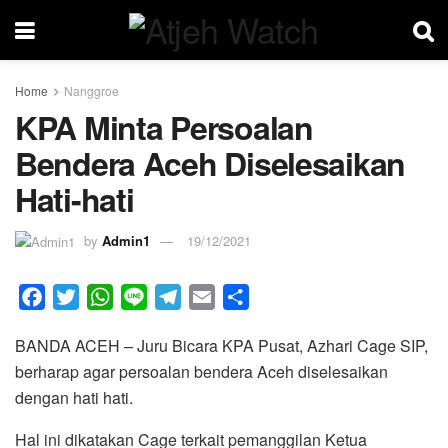
Home
Nanggroe
KPA Minta Persoalan
Bendera Aceh Diselesaikan
Hati-hati
by
Admin1
19/12/2021
F
T
W
L
T
E
S
a
w
h
i
e
m
h
BANDA ACEH – Juru Bicara KPA Pusat, Azhari Cage SIP,
c
i
a
n
l
a
a
berharap agar persoalan bendera Aceh diselesaikan
e
t
t
e
e
i
r
dengan hati hati.
b
t
s
g
l
e
o
e
A
r
Hal ini dikatakan Cage terkait pemanggilan Ketua