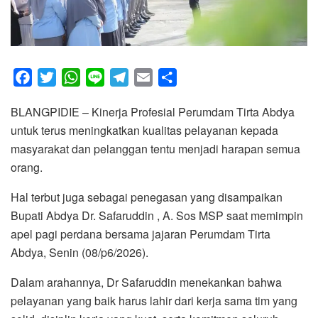
F
T
W
L
T
E
S
a
w
h
i
e
m
h
BLANGPIDIE – Kinerja Profesial Perumdam Tirta Abdya
c
i
a
n
l
a
a
untuk terus meningkatkan kualitas pelayanan kepada
e
t
t
e
e
i
r
masyarakat dan pelanggan tentu menjadi harapan semua
b
t
s
g
l
e
orang.
o
e
A
r
o
r
p
a
Hal terbut juga sebagai penegasan yang disampaikan
k
p
m
Bupati Abdya Dr. Safaruddin , A. Sos MSP saat memimpin
apel pagi perdana bersama jajaran Perumdam Tirta
Abdya, Senin (08/p6/2026).
Dalam arahannya, Dr Safaruddin menekankan bahwa
pelayanan yang baik harus lahir dari kerja sama tim yang