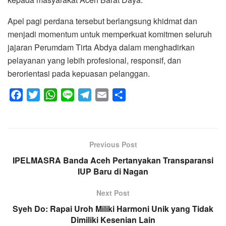
Apel pagi perdana tersebut berlangsung khidmat dan
menjadi momentum untuk memperkuat komitmen seluruh
jajaran Perumdam Tirta Abdya dalam menghadirkan
pelayanan yang lebih profesional, responsif, dan
berorientasi pada kepuasan pelanggan.
F
T
W
L
T
E
S
a
w
h
i
e
m
h
c
i
a
n
l
a
a
e
t
t
e
e
i
r
Previous Post
b
t
s
g
l
e
IPELMASRA Banda Aceh Pertanyakan Transparansi
o
e
A
r
IUP Baru di Nagan
o
r
p
a
k
p
m
Next Post
Syeh Do: Rapai Uroh Miliki Harmoni Unik yang Tidak
Dimiliki Kesenian Lain