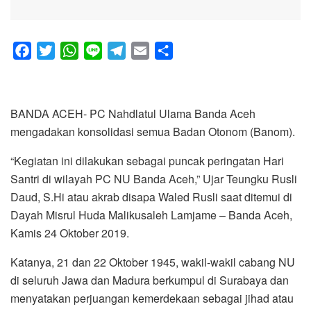
F
T
W
L
T
E
S
a
w
h
i
e
m
h
c
i
a
n
l
a
a
e
t
t
e
e
i
r
BANDA ACEH- PC Nahdlatul Ulama Banda Aceh
b
t
s
g
l
e
mengadakan konsolidasi semua Badan Otonom (Banom).
o
e
A
r
o
r
p
a
“Kegiatan ini dilakukan sebagai puncak peringatan Hari
k
p
m
Santri di wilayah PC NU Banda Aceh,” Ujar Teungku Rusli
Daud, S.Hi atau akrab disapa Waled Rusli saat ditemui di
Dayah Misrul Huda Malikusaleh Lamjame – Banda Aceh,
Kamis 24 Oktober 2019.
Katanya, 21 dan 22 Oktober 1945, wakil-wakil cabang NU
di seluruh Jawa dan Madura berkumpul di Surabaya dan
menyatakan perjuangan kemerdekaan sebagai jihad atau