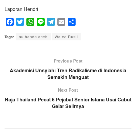
Laporan Hendri
F
T
W
L
T
E
S
a
w
h
i
e
m
h
Tags:
c
nu banda aceh
i
a
n
Waled Rusli
l
a
a
e
t
t
e
e
i
r
b
t
s
g
l
e
o
e
A
Previous Post
r
o
r
p
a
Akademisi Unsyiah: Tren Radikalisme di Indonesia
k
p
Semakin Menguat
m
Next Post
Raja Thailand Pecat 6 Pejabat Senior Istana Usai Cabut
Gelar Selirnya