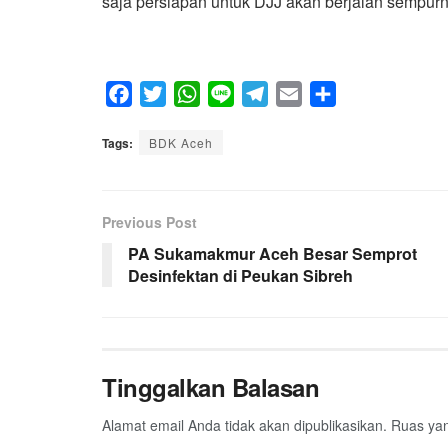
saja persiapan untuk DJJ akan berjalan sempurna
F
T
W
L
T
E
S
a
w
h
i
e
m
h
Tags:
c
BDK Aceh
i
a
n
l
a
a
e
t
t
e
e
i
r
b
t
s
g
l
e
Previous Post
o
e
A
r
o
r
p
a
PA Sukamakmur Aceh Besar Semprot
Desinfektan di Peukan Sibreh
k
p
m
Tinggalkan Balasan
Alamat email Anda tidak akan dipublikasikan.
Ruas yan