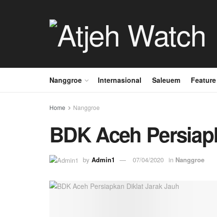
Nanggroe
Internasional
Saleuem
Feature
Home
Nanggroe
BDK Aceh Persiapk
by
Admin1
07/04/2020
in
Nanggroe