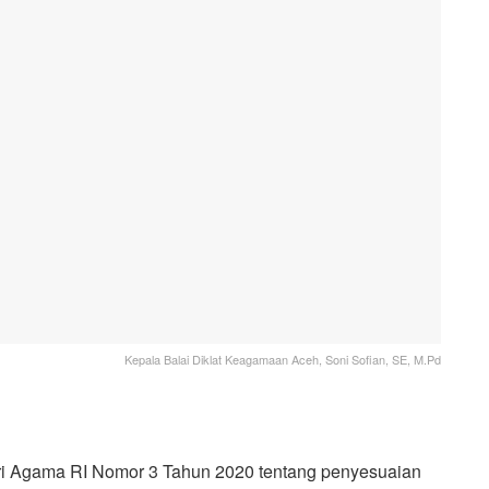
Kepala Balai Diklat Keagamaan Aceh, Soni Sofian, SE, M.Pd
 Agama RI Nomor 3 Tahun 2020 tentang penyesuaian