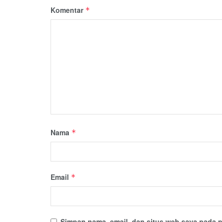
Komentar
*
Nama
*
Email
*
Simpan nama, email, dan situs web saya pada p