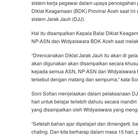
sistem kerja pegawai dalam upaya pencegahan
e
t
t
e
e
i
r
Diklat Keagamaan (BDK) Provinsi Aceh saat in
b
t
s
g
l
e
sistem Jarak Jauh (DJJ).
o
e
A
r
o
r
p
a
Hal itu disampaikan Kepala Balai Diklat Keag
k
p
m
NP-ASN dan Widyaiswara BDK Aceh saat melaku
“Direncanakan Diklat Jarak Jauh itu akan di gela
akan digunakan akan disampaikan secara khusus s
kepada semua ASN, NP-ASN dan Widyaiswara BD
tersebut dengan matang dan sempurna,” kata Son
Soni Sofian menjelaskan dalam pelaksanaan DJJ 
hari untuk belajar terlebih dahulu secara mandi
yang disampaikan oleh Widyaiswara yang meng
“Setelah bahan ajar dipelajari dan dimengerti, b
chating. Dan kita berharap dalam masa 15 hari, 