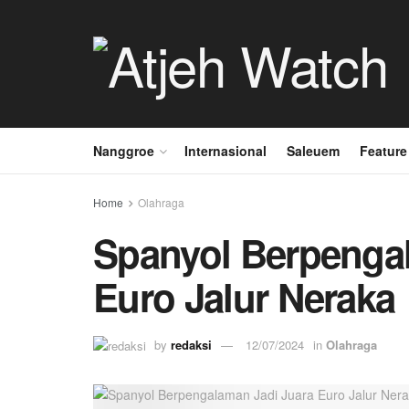
Nanggroe
Internasional
Saleuem
Feature
Home
Olahraga
Spanyol Berpenga
Euro Jalur Neraka
by
redaksi
12/07/2024
in
Olahraga