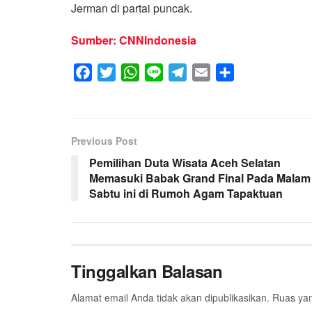
Jerman di partai puncak.
Sumber: CNNIndonesia
F
T
W
L
T
E
S
a
w
h
i
e
m
h
c
i
a
n
l
a
a
e
t
t
e
e
i
r
Previous Post
b
t
s
g
l
e
Pemilihan Duta Wisata Aceh Selatan
o
e
A
r
Memasuki Babak Grand Final Pada Malam
o
r
p
a
Sabtu ini di Rumoh Agam Tapaktuan
k
p
m
Tinggalkan Balasan
Alamat email Anda tidak akan dipublikasikan.
Ruas yan