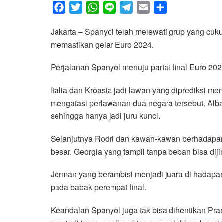
F
T
W
L
T
E
S
a
w
h
i
e
m
h
Jakarta – Spanyol telah melewati grup yang cuku
c
i
a
n
l
a
a
memastikan gelar Euro 2024.
e
t
t
e
e
i
r
b
t
s
g
l
e
Perjalanan Spanyol menuju partai final Euro 20
o
e
A
r
o
r
p
a
Italia dan Kroasia jadi lawan yang diprediksi me
k
p
m
mengatasi perlawanan dua negara tersebut. Alb
sehingga hanya jadi juru kunci.
Selanjutnya Rodri dan kawan-kawan berhadapa
besar. Georgia yang tampil tanpa beban bisa dij
Jerman yang berambisi menjadi juara di hadapa
pada babak perempat final.
Keandalan Spanyol juga tak bisa dihentikan Pra