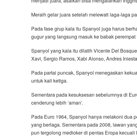
menjadi juara, asalkan bisa mengalahkan Inggris 
Meraih gelar juara setelah melewati laga-laga p
Pada fase grup kala itu Spanyol juga harus berh
gugur yang langsung masuk ke babak perempat 
Spanyol yang kala itu dilatih Vicente Del Bosqu
Xavi, Sergio Ramos, Xabi Alonso, Andres Inies
Pada partai puncak, Spanyol menegaskan kekuat
untuk kali ketiga.
Sementara pada kesuksesan sebelumnya di Euro
cenderung lebih ‘aman’.
Pada Euro 1964, Spanyol hanya melakoni dua pe
yang berlaga. Sementara pada 2008, lawan yang 
pun tergolong medioker di pentas Eropa kecuali 