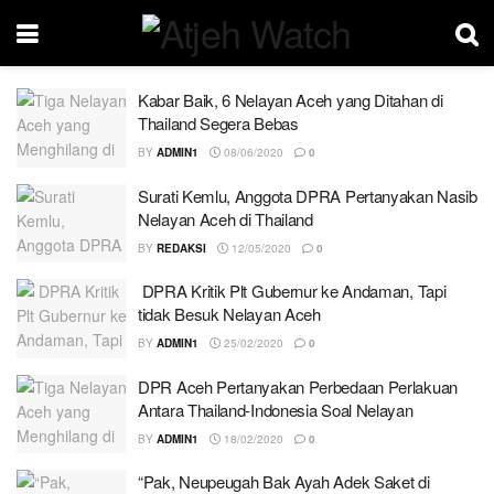
Kabar Baik, 6 Nelayan Aceh yang Ditahan di
Thailand Segera Bebas
BY
ADMIN1
08/06/2020
0
Surati Kemlu, Anggota DPRA Pertanyakan Nasib
Nelayan Aceh di Thailand
BY
REDAKSI
12/05/2020
0
DPRA Kritik Plt Gubernur ke Andaman, Tapi
tidak Besuk Nelayan Aceh
BY
ADMIN1
25/02/2020
0
DPR Aceh Pertanyakan Perbedaan Perlakuan
Antara Thailand-Indonesia Soal Nelayan
BY
ADMIN1
18/02/2020
0
“Pak, Neupeugah Bak Ayah Adek Saket di